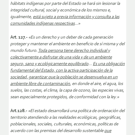
hábitats indígenas por parte del Estado se hará sin lesionar la
integridad cultural, social y económica de los mismos e,
igualmente,
está sujeto a previa información y consulta a las
comunidades indígenas respectivas
…
»
Art. 127.-
«Es un derecho y un deber de cada generación
proteger y mantener el ambiente en beneficio de sí misma y del
mundo futuro.
Toda persona tiene derecho individual y
colectivamente a disfrutar de una vida y de un ambiente
seguro, sano y ecológicamente equilibrado
…
Es una obligación
fundamental del Estado, con la activa participación de la
sociedad, garantizar que la población se desenvuelva en un
ambiente libre de contaminación
, en donde el aire, el agua, los
suelos, las costas, el clima, la capa de ozono, las especies vivas,
sean especialmente protegidos, de conformidad con la ley
.
»
Art.128.-
«El estado desarrollará una política de ordenación del
territorio atendiendo a las realidades ecológicas, geográficas,
poblacionales, sociales, culturales, económicas, políticas de
acuerdo con las premisas del desarrollo sustentable
que