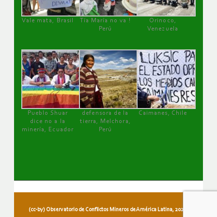
Vale mata, Brasil
Tía María no va !
Orinoco,
Perú
Venezuela
Pueblo Shuar
defensora de la
Caimanes, Chile
dice no a la
tierra, Melchora,
minería, Ecuador
Perú
(cc-by) Observatorio de Conflictos Mineros de América Latina, 2026