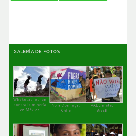
de
artículos
GALERÌA DE FOTOS
Wirakutas luchan
contra la minería
No a Dominga,
VALE mata,
en México
Chile
Brasil