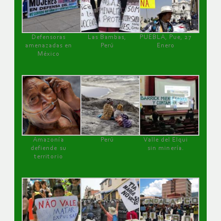
Defensoras
Las Bambas,
PUEBLA, Pue, 27
amenazadas en
Perú
Enero
México
Amazonía
Perú
Valle del Elqui
defiende su
sin minería.
territorio