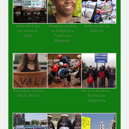
Valle de Elqui
Atentan contra
Defensoras de
sin minería.
la Defensora
Bolivia
Chile
Francisca
Márquez
Protestas contra
No a la minería ,
VALE, Brasil
Bariloche,
Argentina