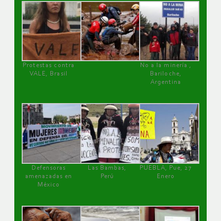
Protestas contra
No a la minería ,
VALE, Brasil
Bariloche,
Argentina
Defensoras
Las Bambas,
PUEBLA, Pue, 27
amenazadas en
Perú
Enero
México