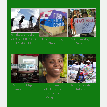
Wirakutas luchan
contra la minería
No a Dominga,
VALE mata,
en México
Chile
Brasil
Valle de Elqui
Atentan contra
Defensoras de
sin minería.
la Defensora
Bolivia
Chile
Francisca
Márquez