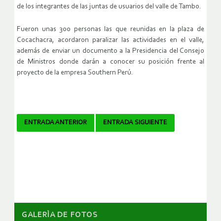
de los integrantes de las juntas de usuarios del valle de Tambo.
Fueron unas 300 personas las que reunidas en la plaza de
Cocachacra, acordaron paralizar las actividades en el valle,
además de enviar un documento a la Presidencia del Consejo
de Ministros donde darán a conocer su posición frente al
proyecto de la empresa Southern Perú.
Navegador
ENTRADA ANTERIOR
ENTRADA SIGUIENTE
de
artículos
GALERÌA DE FOTOS