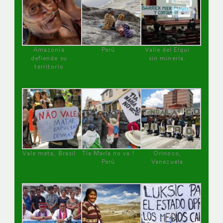
Amazonía
Perú
Valle del Elqui
defiende su
sin minería.
territorio
Vale mata, Brasil
Tía María no va !
Orinoco,
Perú
Venezuela