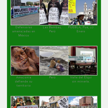
Defensoras
Las Bambas,
PUEBLA, Pue, 27
amenazadas en
Perú
Enero
México
Amazonía
Perú
Valle del Elqui
defiende su
sin minería.
territorio