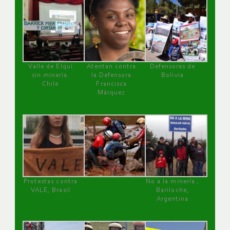
Valle de Elqui
Atentan contra
Defensoras de
sin minería.
la Defensora
Bolivia
Chile
Francisca
Márquez
Protestas contra
No a la minería ,
VALE, Brasil
Bariloche,
Argentina