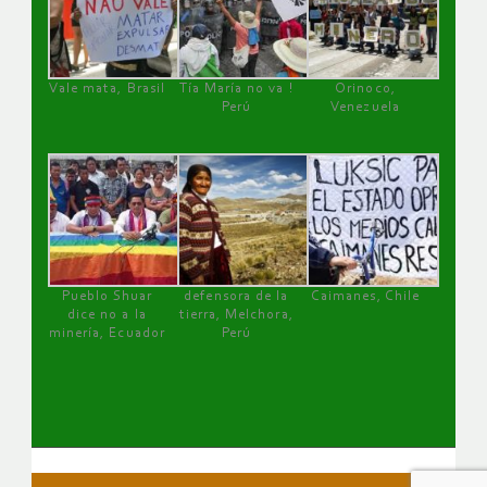
Vale mata, Brasil
Tía María no va !
Orinoco,
Perú
Venezuela
Pueblo Shuar
defensora de la
Caimanes, Chile
dice no a la
tierra, Melchora,
minería, Ecuador
Perú