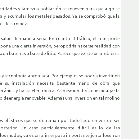
toridades y lamisma población se mueven para que algo se
gua y acumular los metales pesados. Ya se comprobó que la
esde su niñez.
salud de manera seria. En cuanto al tráfico, el transporte
pone una cierta inversión, peropodría hacerse realidad con
on baterías a base de litio. Parece que existe un problema
ia ytecnología apropiada. Por ejemplo, se podría invertir en
ue su instalación necesita bastante mano de obra que
ecánica y hasta electrónica. Asimismohabría que indagar la
ipo deenergía renovable. Además una inversión en tal molino
os plásticos que se derraman por todo lado en vez de ser
osterior. Un caso particularmente difícil es lo de las
odos modos, ya es un primer paso importante juntarlosen un