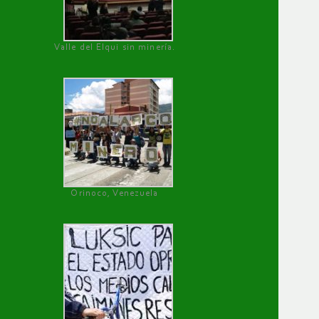
Valle del Elqui sin minería.
Orinoco, Venezuela