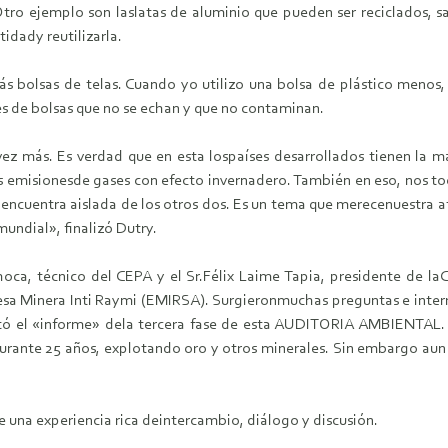
o ejemplo son laslatas de aluminio que pueden ser reciclados, s
idady reutilizarla.
más bolsas de telas. Cuando yo utilizo una bolsa de plástico menos
es de bolsas que no se echan y que no contaminan.
z más. Es verdad que en esta lospaíses desarrollados tienen la m
s emisionesde gases con efecto invernadero. También en eso, nos t
e encuentra aislada de los otros dos. Es un tema que merecenuestra a
undial», finalizó Dutry.
hoca, técnico del CEPA y el Sr.Félix Laime Tapia, presidente de l
sa Minera Inti Raymi (EMIRSA). Surgieronmuchas preguntas e interr
ó el «informe» dela tercera fase de esta AUDITORIA AMBIENTAL. E
durante 25 años, explotando oro y otros minerales. Sin embargo aun 
e una experiencia rica deintercambio, diálogo y discusión.