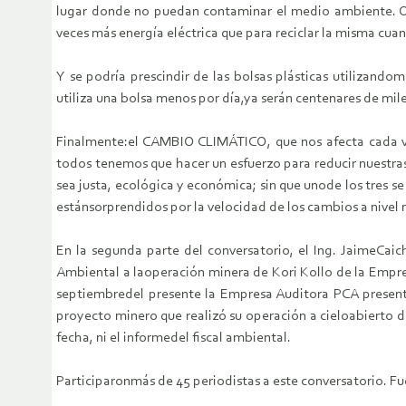
lugar donde no puedan contaminar el medio ambiente. Otr
veces más energía eléctrica que para reciclar la misma cuant
Y se podría prescindir de las bolsas plásticas utilizando
utiliza una bolsa menos por día,ya serán centenares de mil
Finalmente:el CAMBIO CLIMÁTICO, que nos afecta cada ve
todos tenemos que hacer un esfuerzo para reducir nuestra
sea justa, ecológica y económica; sin que unode los tres s
estánsorprendidos por la velocidad de los cambios a nivel m
En la segunda parte del conversatorio, el Ing. JaimeCaic
Ambiental a laoperación minera de Kori Kollo de la Empre
septiembredel presente la Empresa Auditora PCA present
proyecto minero que realizó su operación a cieloabierto 
fecha, ni el informedel fiscal ambiental.
Participaronmás de 45 periodistas a este conversatorio. Fu