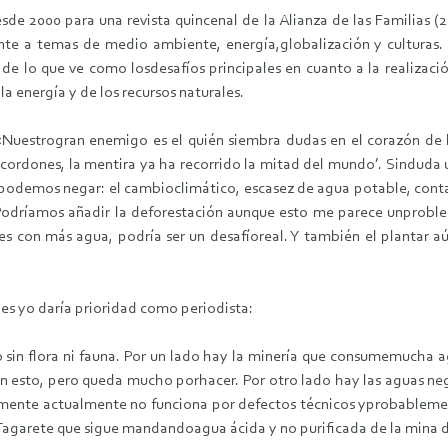
esde 2000 para una revista quincenal de la Alianza de las Familias (
te a temas de medio ambiente, energía,globalización y culturas.
e lo que ve como losdesafíos principales en cuanto a la realizació
a energía y de los recursos naturales.
«Nuestrogran enemigo es el quién siembra dudas en el corazón de
s cordones, la mentira ya ha recorrido la mitad del mundo’. Sindud
podemos negar: el cambioclimático, escasez de agua potable, contami
. Podríamos añadir la deforestación aunque esto me parece unprob
tes con más agua, podría ser un desafíoreal. Y también el plantar 
les yo daría prioridad como periodista:
o sin flora ni fauna. Por un lado hay la minería que consumemucha a
 en esto, pero queda mucho porhacer. Por otro lado hay las aguas ne
samente actualmente no funciona por defectos técnicos yprobableme
 Tagarete que sigue mandandoagua ácida y no purificada de la mina d