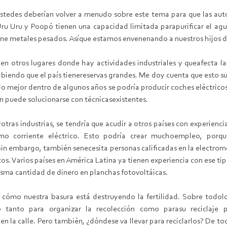
stedes deberían volver a menudo sobre este tema para que las au
Uru Uru y Poopó tienen una capacidad limitada parapurificar el a
iene metales pesados. Asíque estamos envenenando a nuestros hijos d
en otros lugares donde hay actividades industriales y queafecta la 
abiendo que el país tienereservas grandes. Me doy cuenta que esto su
o mejor dentro de algunos años se podría producir coches eléctricosc
én puede solucionarse con técnicasexistentes.
otras industrias, se tendría que acudir a otros países con experienc
omo corriente eléctrico. Esto podría crear muchoempleo, porq
 Sin embargo, también senecesita personas calificadas en la electrom
ptos. Varios países en América Latina ya tienen experiencia con ese t
sma cantidad de dinero en planchas fotovoltáicas.
o cómo nuestra basura está destruyendo la fertilidad. Sobre todol
o tanto para organizar la recolección como parasu reciclaje p
n la calle. Pero también, ¿dóndese va llevar para reciclarlos? De t