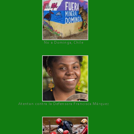
No a Dominga, Chile
Atentan contra la Defensora Francisca Márquez