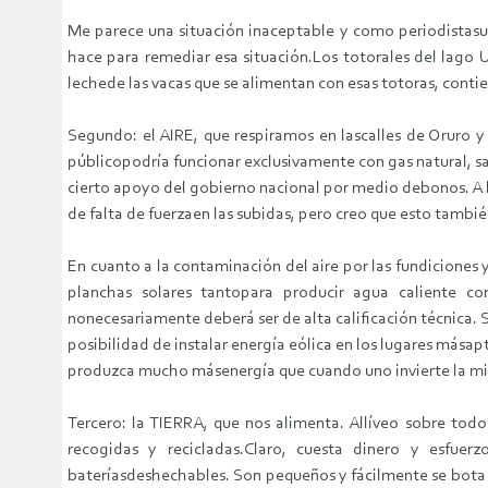
Me parece una situación inaceptable y como periodistasu
hace para remediar esa situación.Los totorales del lago 
lechede las vacas que se alimentan con esas totoras, cont
Segundo: el AIRE, que respiramos en lascalles de Oruro y 
públicopodría funcionar exclusivamente con gas natural, s
cierto apoyo del gobierno nacional por medio debonos. A l
de falta de fuerzaen las subidas, pero creo que esto tambi
En cuanto a la contaminación del aire por las fundiciones y
planchas solares tantopara producir agua caliente c
nonecesariamente deberá ser de alta calificación técnica.
posibilidad de instalar energía eólica en los lugares mása
produzca mucho másenergía que cuando uno invierte la mi
Tercero: la TIERRA, que nos alimenta. Allíveo sobre tod
recogidas y recicladas.Claro, cuesta dinero y esfuerz
bateríasdeshechables. Son pequeños y fácilmente se bota e