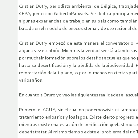
Cristian Dutry, periodista ambiental de Bélgica, trabajad
CEPA, junto con GilbertoPauwels. Se dedica principalmen
algunas experiencias de trabajo en su país como también d
basada en el modelo de unecosistema y de uso racional de l
Cristian Dutry empezó de esta manera el conversatorio: 
alguna vez escribió: `Mientras la verdad seestá atando su
por muchainformación sobre los desafíos actuales que no 
hasta su desertificación y la pérdida de labiodiversidad
reforestación delaltiplano, o por lo menos en ciertas par
varios años.
En cuanto a Oruro yo veo las siguientes realidades a lascua
Primero: el AGUA, sin el cual no podemosvivir, ni tampoc
tratamiento enlos ríos y los lagos. Existe cierto progreso
mientras existe una estación de purificación quelastimo
deberíatratar. Al mismo tiempo existe el problema del rio