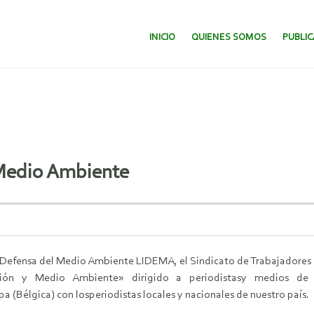
SALTAR AL CONTENIDO.
INICIO
QUIENES SOMOS
PUBLI
Medio Ambiente
e Defensa del Medio Ambiente LIDEMA, el Sindicato de Trabajadores 
ción y Medio Ambiente» dirigido a periodistasy medios de 
 (Bélgica) con losperiodistas locales y nacionales de nuestro país.