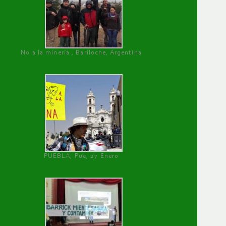
No a la minería , Bariloche, Argentina
PUEBLA, Pue, 27 Enero