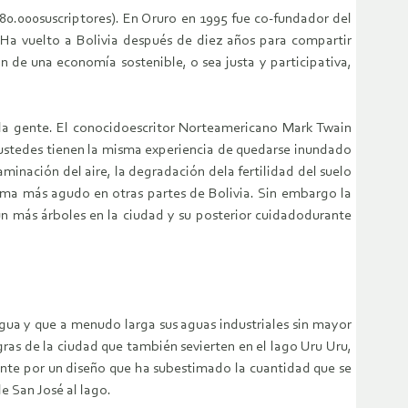
280.000suscriptores). En Oruro en 1995 fue co-fundador del
 Ha vuelto a Bolivia después de diez años para compartir
n de una economía sostenible, o sea justa y participativa,
 la gente. El conocidoescritor Norteamericano Mark Twain
a ustedes tienen la misma experiencia de quedarse inundado
nación del aire, la degradación dela fertilidad del suelo
lema más agudo en otras partes de Bolivia. Sin embargo la
aún más árboles en la ciudad y su posterior cuidadodurante
gua y que a menudo larga sus aguas industriales sin mayor
gras de la ciudad que también sevierten en el lago Uru Uru,
nte por un diseño que ha subestimado la cuantidad que se
e San José al lago.