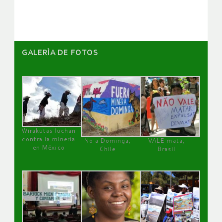
artículos
GALERÌA DE FOTOS
Wirakutas luchan
contra la minería
No a Dominga,
VALE mata,
en México
Chile
Brasil