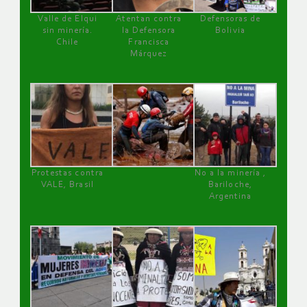
Valle de Elqui
Atentan contra
Defensoras de
sin minería.
la Defensora
Bolivia
Chile
Francisca
Márquez
Protestas contra
No a la minería ,
VALE, Brasil
Bariloche,
Argentina