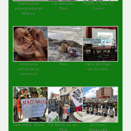
Defensoras
Las Bambas,
PUEBLA, Pue, 27
amenazadas en
Perú
Enero
México
Amazonía
Perú
Valle del Elqui
defiende su
sin minería.
territorio
Vale mata, Brasil
Tía María no va !
Orinoco,
Perú
Venezuela