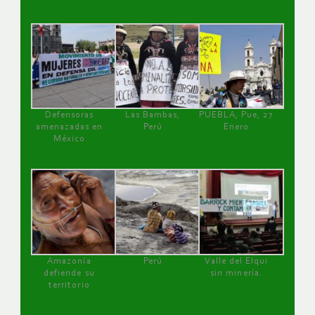
Defensoras
Las Bambas,
PUEBLA, Pue, 27
amenazadas en
Perú
Enero
México
Amazonía
Perú
Valle del Elqui
defiende su
sin minería.
territorio