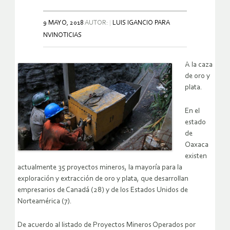
9 MAYO, 2018
AUTOR:
LUIS IGANCIO PARA
NVINOTICIAS
A la caza
de oro y
plata.
En el
estado
de
Oaxaca
existen
actualmente 35 proyectos mineros, la mayoría para la
exploración y extracción de oro y plata, que desarrollan
empresarios de Canadá (28) y de los Estados Unidos de
Norteamérica (7).
De acuerdo al listado de Proyectos Mineros Operados por