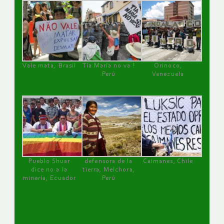
Vale mata, Brasil
Tía María no va !
Orinoco,
Perú
Venezuela
Pueblo Shuar
defensora de la
Caimanes, Chile
dice no a la
tierra, Melchora,
minería, Ecuador
Perú