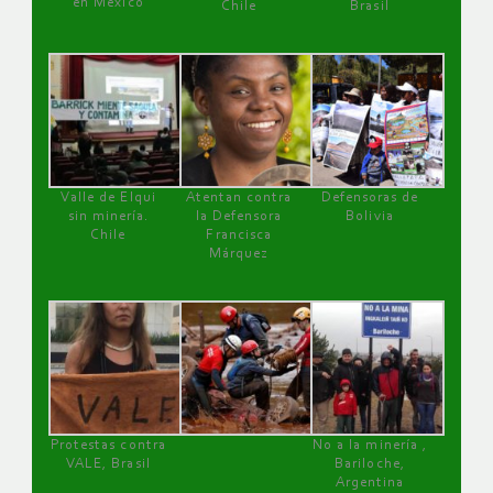
en México
Chile
Brasil
Valle de Elqui
Atentan contra
Defensoras de
sin minería.
la Defensora
Bolivia
Chile
Francisca
Márquez
Protestas contra
No a la minería ,
VALE, Brasil
Bariloche,
Argentina