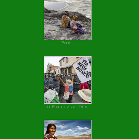
Perú
Tía María no va ! Perú