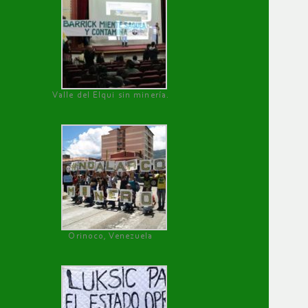
Valle del Elqui sin minería.
Orinoco, Venezuela