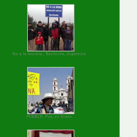
No a la minería , Bariloche, Argentina
PUEBLA, Pue, 27 Enero