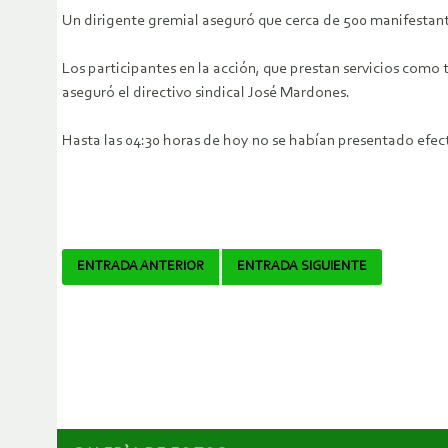
Un dirigente gremial aseguró que cerca de 500 manifestant
Los participantes en la acción, que prestan servicios como
aseguró el directivo sindical José Mardones.
Hasta las 04:30 horas de hoy no se habían presentado efecti
Navegador
ENTRADA ANTERIOR
ENTRADA SIGUIENTE
de
artículos