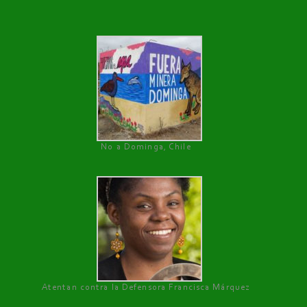
No a Dominga, Chile
Atentan contra la Defensora Francisca Márquez