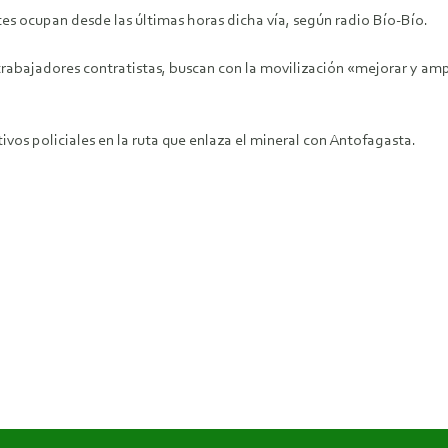
es ocupan desde las últimas horas dicha vía, según radio Bío-Bío.
 trabajadores contratistas, buscan con la movilización «mejorar y amp
vos policiales en la ruta que enlaza el mineral con Antofagasta.