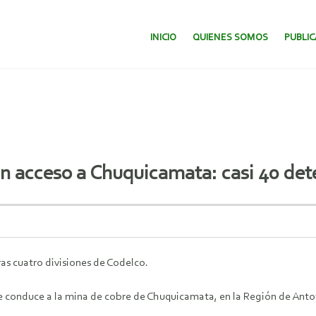
SALTAR AL CONTENIDO.
INICIO
QUIENES SOMOS
PUBLI
n acceso a Chuquicamata: casi 40 det
as cuatro divisiones de Codelco.
e conduce a la mina de cobre de Chuquicamata, en la Región de Anto