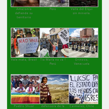
Amazonía
Perú
Valle del Elqui
defiende su
sin minería.
territorio
Vale mata, Brasil
Tía María no va !
Orinoco,
Perú
Venezuela
Pueblo Shuar
defensora de la
Caimanes, Chile