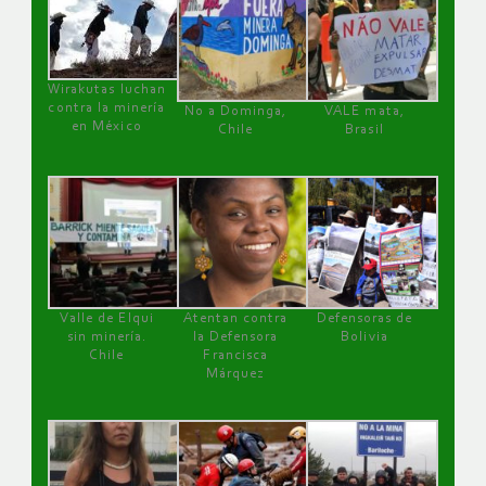
Wirakutas luchan
contra la minería
No a Dominga,
VALE mata,
en México
Chile
Brasil
Valle de Elqui
Atentan contra
Defensoras de
sin minería.
la Defensora
Bolivia
Chile
Francisca
Márquez