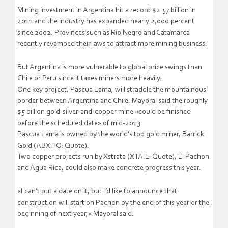
Mining investment in Argentina hit a record $2.57 billion in
2011 and the industry has expanded nearly 2,000 percent
since 2002. Provinces such as Rio Negro and Catamarca
recently revamped their laws to attract more mining business.
But Argentina is more vulnerable to global price swings than
Chile or Peru since it taxes miners more heavily.
One key project, Pascua Lama, will straddle the mountainous
border between Argentina and Chile. Mayoral said the roughly
$5 billion gold-silver-and-copper mine «could be finished
before the scheduled date» of mid-2013.
Pascua Lama is owned by the world’s top gold miner, Barrick
Gold (ABX.TO: Quote).
Two copper projects run by Xstrata (XTA.L: Quote), El Pachon
and Agua Rica, could also make concrete progress this year.
«I can’t put a date on it, but I’d like to announce that
construction will start on Pachon by the end of this year or the
beginning of next year,» Mayoral said.