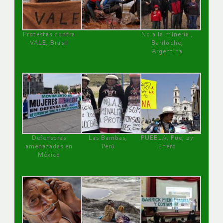
Protestas contra
No a la minería ,
VALE, Brasil
Bariloche,
Argentina
Defensoras
Las Bambas,
PUEBLA, Pue, 27
amenazadas en
Perú
Enero
México