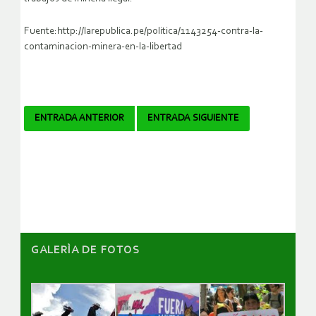
Fuente:http://larepublica.pe/politica/1143254-contra-la-
contaminacion-minera-en-la-libertad
Navegador
ENTRADA ANTERIOR
ENTRADA SIGUIENTE
de
artículos
GALERÌA DE FOTOS