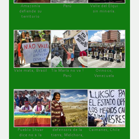
Amazonía
Perú
Valle del Elqui
defiende su
sin minería.
territorio
Vale mata, Brasil
Tía María no va !
Orinoco,
Perú
Venezuela
Pueblo Shuar
defensora de la
Caimanes, Chile
dice no a la
tierra, Melchora,