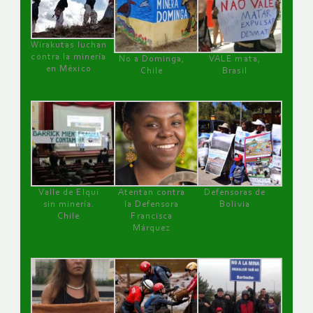
Wirakutas luchan
contra la minería
No a Dominga,
VALE mata,
en México
Chile
Brasil
Valle de Elqui
Atentan contra
Defensoras de
sin minería.
la Defensora
Bolivia
Chile
Francisca
Márquez