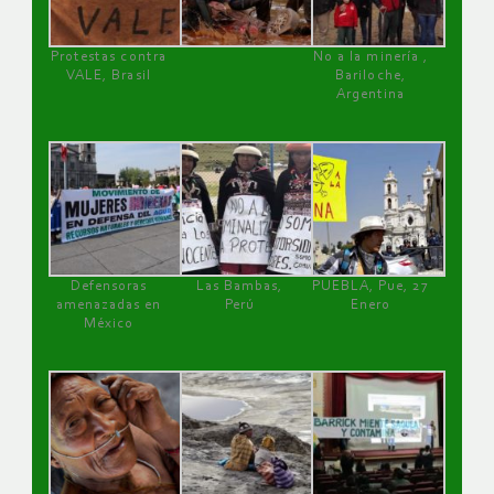
Protestas contra
No a la minería ,
VALE, Brasil
Bariloche,
Argentina
Defensoras
Las Bambas,
PUEBLA, Pue, 27
amenazadas en
Perú
Enero
México