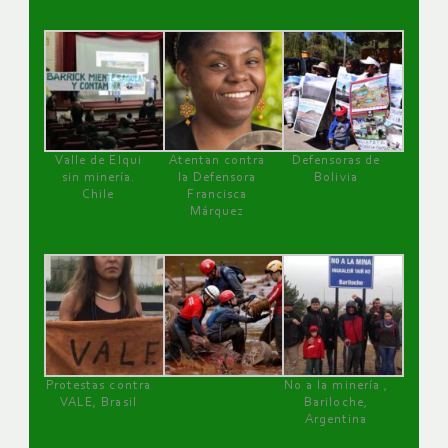
Valle de Elqui
Atentan contra
Defensoras de
sin minería.
la Defensora
Bolivia
Chile
Francisca
Márquez
Protestas contra
No a la minería ,
VALE, Brasil
Bariloche,
Argentina