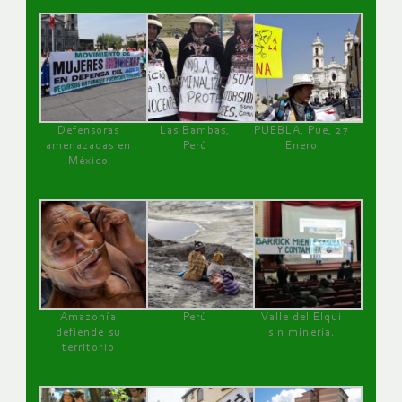
Defensoras
Las Bambas,
PUEBLA, Pue, 27
amenazadas en
Perú
Enero
México
Amazonía
Perú
Valle del Elqui
defiende su
sin minería.
territorio