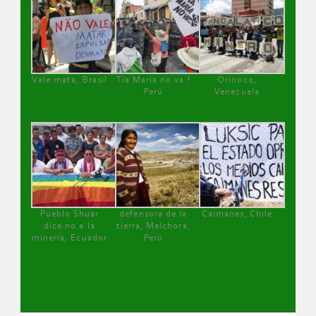
Vale mata, Brasil
Tía María no va !
Orinoco,
Perú
Venezuela
Pueblo Shuar
defensora de la
Caimanes, Chile
dice no a la
tierra, Melchora,
minería, Ecuador
Perú