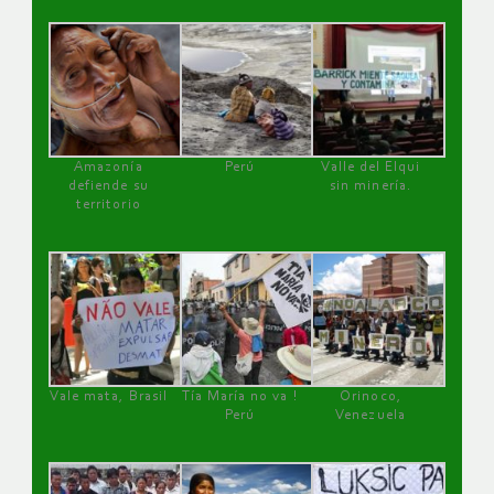
Amazonía
Perú
Valle del Elqui
defiende su
sin minería.
territorio
Vale mata, Brasil
Tía María no va !
Orinoco,
Perú
Venezuela