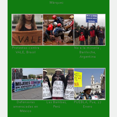
Márquez
Protestas contra
No a la minería ,
VALE, Brasil
Bariloche,
Argentina
Defensoras
Las Bambas,
PUEBLA, Pue, 27
amenazadas en
Perú
Enero
México