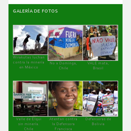
GALERÌA DE FOTOS
Wirakutas luchan
contra la minería
No a Dominga,
VALE mata,
en México
Chile
Brasil
Valle de Elqui
Atentan contra
Defensoras de
sin minería.
la Defensora
Bolivia
Chile
Francisca