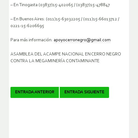
– En Tinogasta (03837)15-402065 / (03837)15-478847
– En Buenos Aires: (011)15-63032205 / (011)15-66013712 /
0221-15-6206695
Para más información:
apoyocerronegro@gmail.com
ASAMBLEA DEL ACAMPE NACIONAL EN CERRO NEGRO
CONTRA LA MEGAMINERÍA CONTAMINANTE
Navegador
ENTRADA ANTERIOR
ENTRADA SIGUIENTE
de
artículos