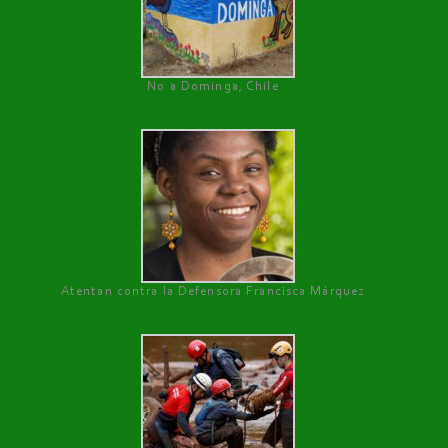
No a Dominga, Chile
Atentan contra la Defensora Francisca Márquez