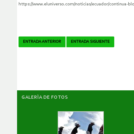
https://www.eluniverso.com/noticias/ecuador/continua-bl
Navegador
ENTRADA ANTERIOR
ENTRADA SIGUIENTE
de
artículos
GALERÌA DE FOTOS