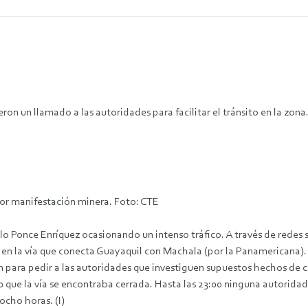
eron un llamado a las autoridades para facilitar el tránsito en la zona
por manifestación minera. Foto: CTE
o Ponce Enríquez ocasionando un intenso tráfico. A través de redes s
to en la vía que conecta Guayaquil con Machala (por la Panamericana).
n para pedir a las autoridades que investiguen supuestos hechos de 
00 que la vía se encontraba cerrada. Hasta las 23:00 ninguna autorida
ocho horas. (I)