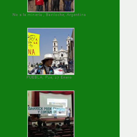
No a la minería , Bariloche, Argentina
PUEBLA, Pue, 27 Enero