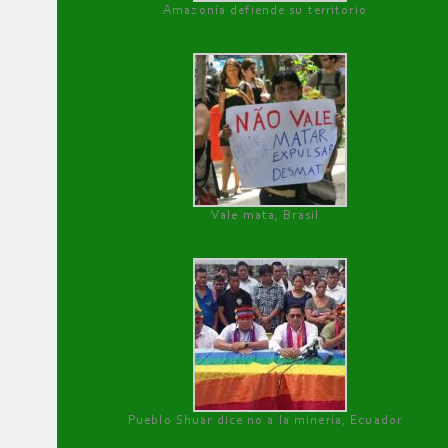
Amazonía defiende su territorio
Vale mata, Brasil
Pueblo Shuar dice no a la minería, Ecuador