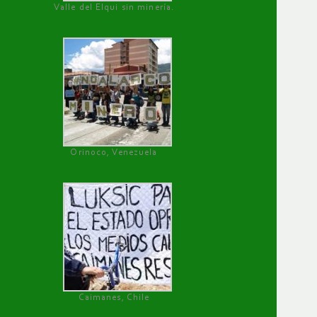
Valle del Elqui sin minería.
Orinoco, Venezuela
Caimanes, Chile