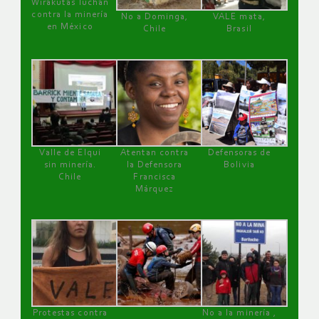
Wirakutas luchan
contra la minería
No a Dominga,
VALE mata,
en México
Chile
Brasil
Valle de Elqui
Atentan contra
Defensoras de
sin minería.
la Defensora
Bolivia
Chile
Francisca
Márquez
Protestas contra
No a la minería ,