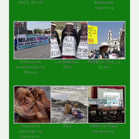
VALE, Brasil
Bariloche,
Argentina
Defensoras
Las Bambas,
PUEBLA, Pue, 27
amenazadas en
Perú
Enero
México
Amazonía
Perú
Valle del Elqui
defiende su
sin minería.
territorio