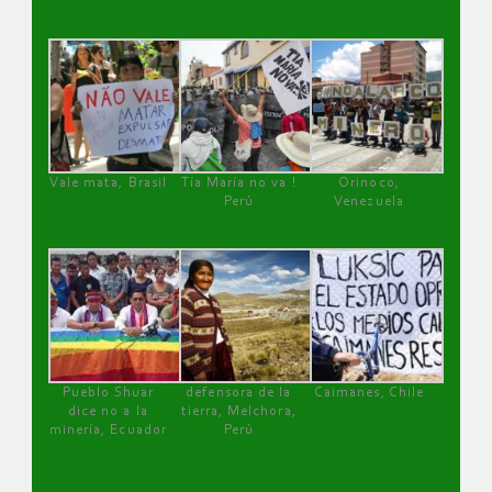
Vale mata, Brasil
Tía María no va !
Orinoco,
Perú
Venezuela
Pueblo Shuar
defensora de la
Caimanes, Chile
dice no a la
tierra, Melchora,
minería, Ecuador
Perú