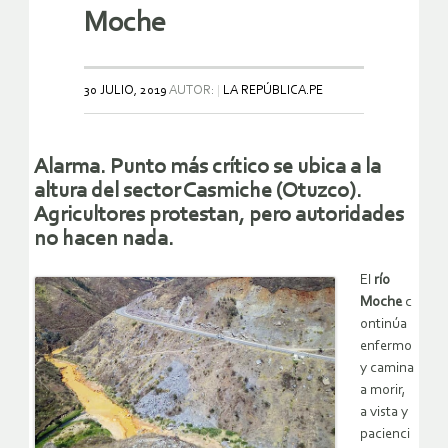
Moche
30 JULIO, 2019
AUTOR:
LA REPÚBLICA.PE
Alarma. Punto más crítico se ubica a la
altura del sector Casmiche (Otuzco).
Agricultores protestan, pero autoridades
no hacen nada.
El
río
Moche
c
ontinúa
enfermo
y camina
a morir,
a vista y
pacienci