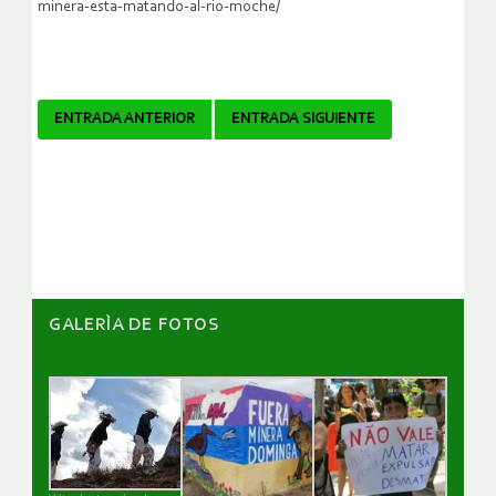
minera-esta-matando-al-rio-moche/
Navegador
ENTRADA ANTERIOR
ENTRADA SIGUIENTE
de
artículos
GALERÌA DE FOTOS