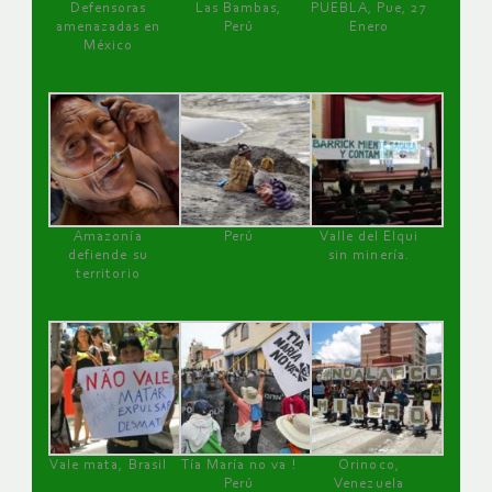
Defensoras
Las Bambas,
PUEBLA, Pue, 27
amenazadas en
Perú
Enero
México
Amazonía
Perú
Valle del Elqui
defiende su
sin minería.
territorio
Vale mata, Brasil
Tía María no va !
Orinoco,
Perú
Venezuela