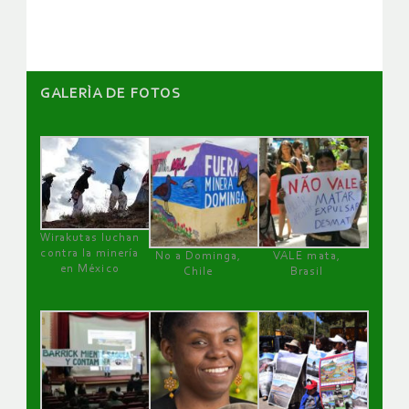
artículos
GALERÌA DE FOTOS
Wirakutas luchan
contra la minería
No a Dominga,
VALE mata,
en México
Chile
Brasil