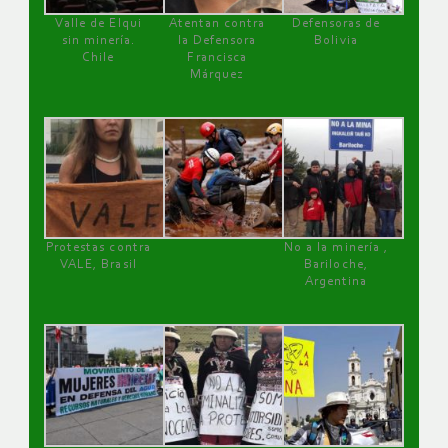
Valle de Elqui
Atentan contra
Defensoras de
sin minería.
la Defensora
Bolivia
Chile
Francisca
Márquez
Protestas contra
No a la minería ,
VALE, Brasil
Bariloche,
Argentina