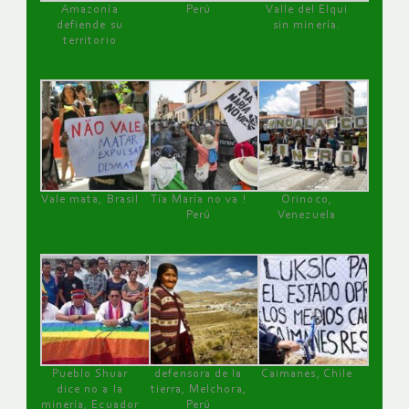
Amazonía
Perú
Valle del Elqui
defiende su
sin minería.
territorio
Vale mata, Brasil
Tía María no va !
Orinoco,
Perú
Venezuela
Pueblo Shuar
defensora de la
Caimanes, Chile
dice no a la
tierra, Melchora,
minería, Ecuador
Perú