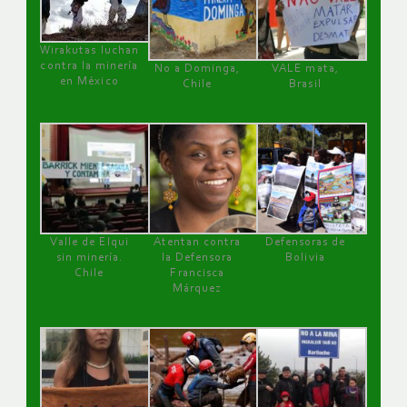
Wirakutas luchan
contra la minería
No a Dominga,
VALE mata,
en México
Chile
Brasil
Valle de Elqui
Atentan contra
Defensoras de
sin minería.
la Defensora
Bolivia
Chile
Francisca
Márquez