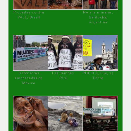
Protestas contra
No a la minería ,
VALE, Brasil
Bariloche,
Argentina
Defensoras
Las Bambas,
PUEBLA, Pue, 27
amenazadas en
Perú
Enero
México