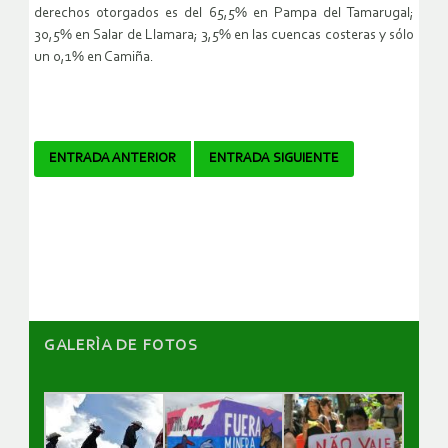
derechos otorgados es del 65,5% en Pampa del Tamarugal;
30,5% en Salar de Llamara; 3,5% en las cuencas costeras y sólo
un 0,1% en Camiña.
Navegador
ENTRADA ANTERIOR
ENTRADA SIGUIENTE
de
artículos
GALERÌA DE FOTOS