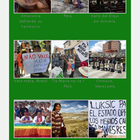
Amazonía
Perú
Valle del Elqui
defiende su
sin minería.
territorio
Vale mata, Brasil
Tía María no va !
Orinoco,
Perú
Venezuela