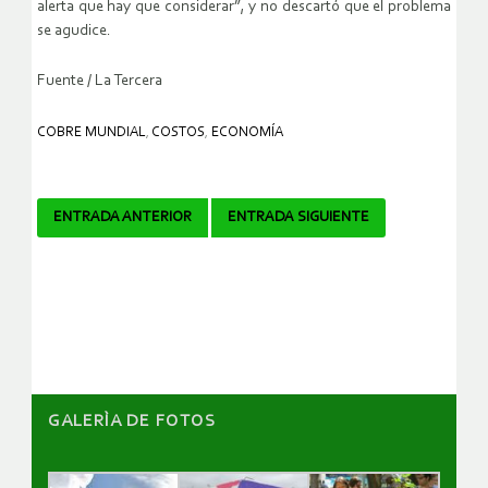
alerta que hay que considerar”, y no descartó que el problema
se agudice.
Fuente / La Tercera
COBRE MUNDIAL
,
COSTOS
,
ECONOMÍA
Navegador
ENTRADA ANTERIOR
ENTRADA SIGUIENTE
de
artículos
GALERÌA DE FOTOS