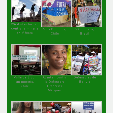
Wirakutas luchan
contra la minería
No a Dominga,
VALE mata,
en México
Chile
Brasil
Valle de Elqui
Atentan contra
Defensoras de
sin minería.
la Defensora
Bolivia
Chile
Francisca
Márquez