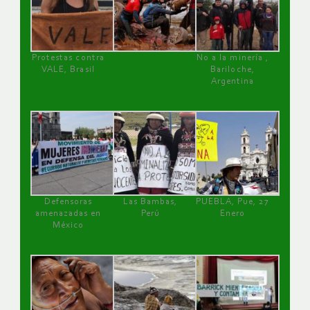
Protestas contra
No a la minería ,
VALE, Brasil
Bariloche,
Argentina
Defensoras
Las Bambas,
PUEBLA, Pue, 27
amenazadas en
Perú
Enero
México