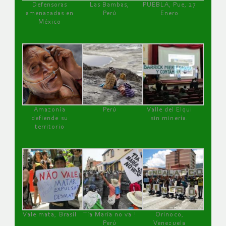
Defensoras
Las Bambas,
PUEBLA, Pue, 27
amenazadas en
Perú
Enero
México
Amazonía
Perú
Valle del Elqui
defiende su
sin minería.
territorio
Vale mata, Brasil
Tía María no va !
Orinoco,
Perú
Venezuela