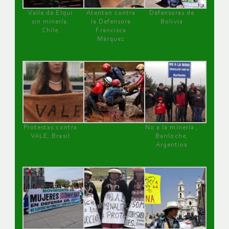
Valle de Elqui
Atentan contra
Defensoras de
sin minería.
la Defensora
Bolivia
Chile
Francisca
Márquez
Protestas contra
No a la minería ,
VALE, Brasil
Bariloche,
Argentina