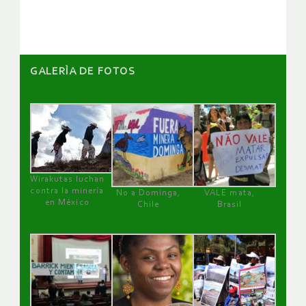
artículos
GALERÌA DE FOTOS
Wirakutas luchan
contra la minería
No a Dominga,
VALE mata,
en México
Chile
Brasil