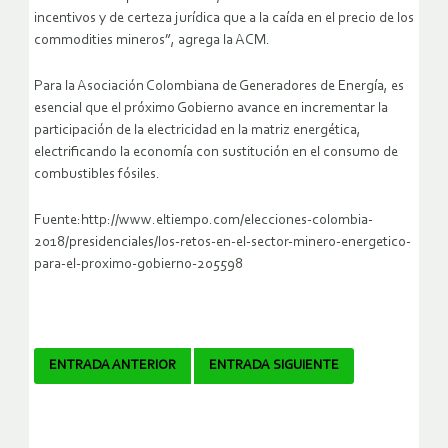
incentivos y de certeza jurídica que a la caída en el precio de los
commodities mineros”, agrega la ACM.
Para la Asociación Colombiana de Generadores de Energía, es
esencial que el próximo Gobierno avance en incrementar la
participación de la electricidad en la matriz energética,
electrificando la economía con sustitución en el consumo de
combustibles fósiles.
Fuente:http://www.eltiempo.com/elecciones-colombia-
2018/presidenciales/los-retos-en-el-sector-minero-energetico-
para-el-proximo-gobierno-205598
Navegador
ENTRADA ANTERIOR
ENTRADA SIGUIENTE
de