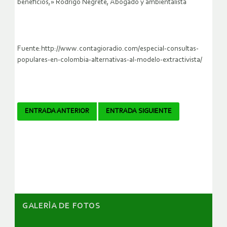
beneficios,» Rodrigo Negrete, Abogado y ambientalista
Fuente:http://www.contagioradio.com/especial-consultas-
populares-en-colombia-alternativas-al-modelo-extractivista/
Navegador
ENTRADA ANTERIOR
ENTRADA SIGUIENTE
de
artículos
GALERÌA DE FOTOS