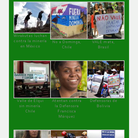
Wirakutas luchan
contra la minería
No a Dominga,
VALE mata,
en México
Chile
Brasil
Valle de Elqui
Atentan contra
Defensoras de
sin minería.
la Defensora
Bolivia
Chile
Francisca
Márquez