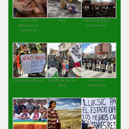
Amazonía
Perú
Valle del Elqui
defiende su
sin minería.
territorio
Vale mata, Brasil
Tía María no va !
Orinoco,
Perú
Venezuela