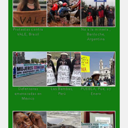
Protestas contra
No a la minería ,
VALE, Brasil
Bariloche,
Argentina
Defensoras
Las Bambas,
PUEBLA, Pue, 27
amenazadas en
Perú
Enero
México