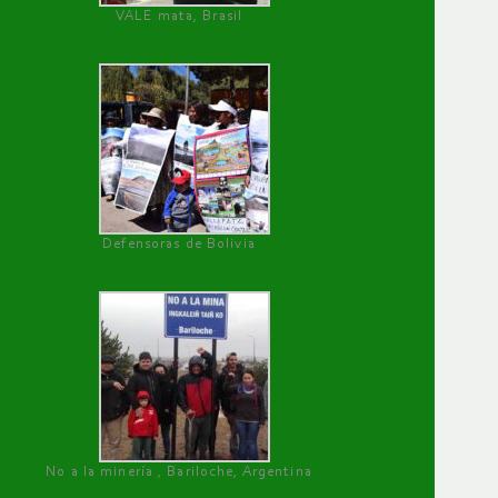
VALE mata, Brasil
Defensoras de Bolivia
No a la minería , Bariloche, Argentina