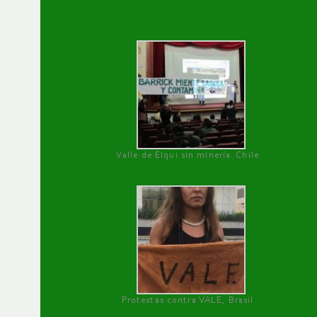
Valle de Elqui sin minería. Chile
Protestas contra VALE, Brasil