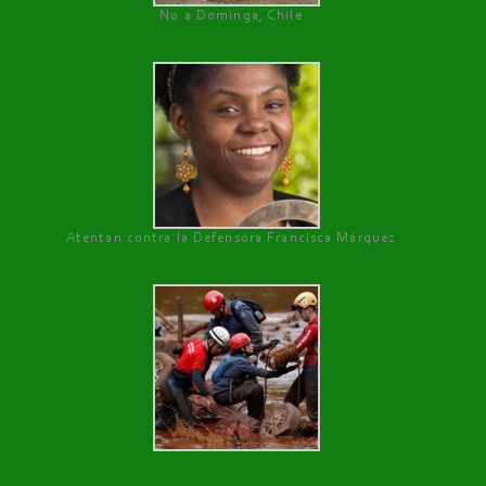
No a Dominga, Chile
Atentan contra la Defensora Francisca Márquez