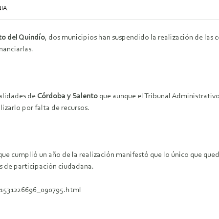
IA.
o del Quindío
, dos municipios han suspendido la realización de las 
nanciarlas.
calidades de
Córdoba y Salento
que aunque el Tribunal Administrativo 
izarlo por falta de recursos.
ue cumplió un año de la realización manifestó que lo único que queda
s de participación ciudadana.
a/1531226696_090795.html