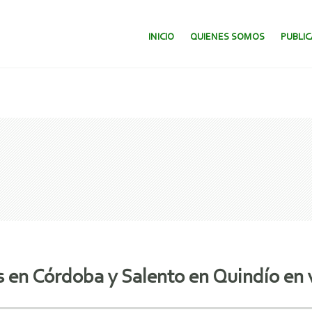
SALTAR AL CONTENIDO.
INICIO
QUIENES SOMOS
PUBLI
s en Córdoba y Salento en Quindío en