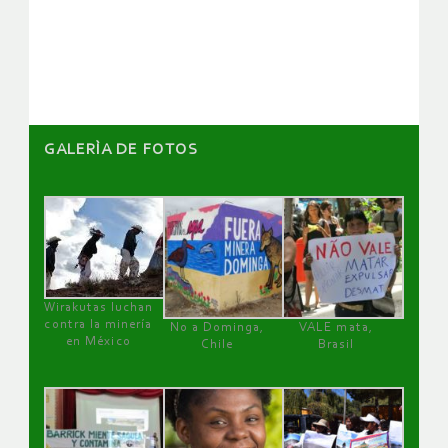
de
artículos
GALERÌA DE FOTOS
Wirakutas luchan
contra la minería
No a Dominga,
VALE mata,
en México
Chile
Brasil