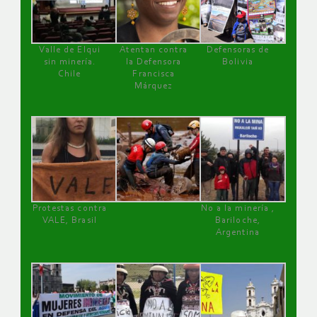
Valle de Elqui
Atentan contra
Defensoras de
sin minería.
la Defensora
Bolivia
Chile
Francisca
Márquez
Protestas contra
No a la minería ,
VALE, Brasil
Bariloche,
Argentina