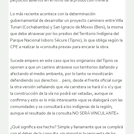
perjuicios abiertos en el ritmo de la producción minera.
Lo más reciente acontece con la determinación
gubernamental de desarrollar un proyecto caminero entre Villa
Tunari (Cochabamba) y San Ignacio de Moxos (Beni), la misma
que debe atravesar por los predios del Territorio Indígena del
Parque Nacional Isiboro Sécure (Tipnis), lo que obliga según la
CPE a realizar la «consulta previa» para encarar la obra.
Sucede empero en este caso que los originarios del Tipnis se
oponen a que un camino atraviese sus territorios dañando y
afectando el medio ambiente, por lo tanto se movilizarán
defendiendo sus derechos… pero, desde el frente oficial surge
la otra versión señalando que «la carretera se hará sí o sí y que
la construcción de la vía no podrá ser vetada», aunque se
confirma y esto es lo más interesante «que se dialogará con las
comunidades y se consultará a los indígenas de la región,
aunque el resultado de la consulta NO SERÁ VINCULANTE».
¿Qué significa ese hecho? Simple y llanamente que se cumplirá
con el deber de la consulta, sin importar la respuesta de los