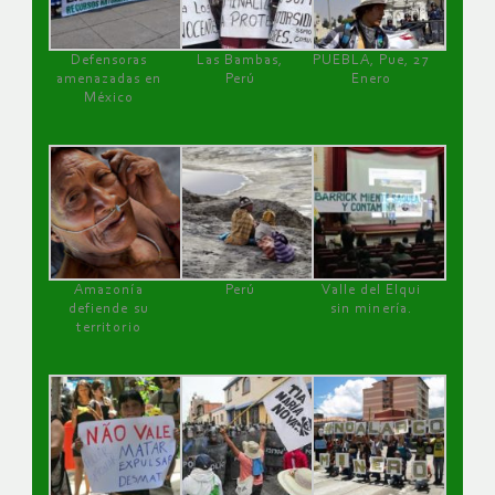
Defensoras
Las Bambas,
PUEBLA, Pue, 27
amenazadas en
Perú
Enero
México
Amazonía
Perú
Valle del Elqui
defiende su
sin minería.
territorio