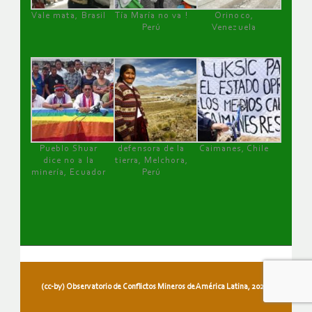
Vale mata, Brasil
Tía María no va !
Orinoco,
Perú
Venezuela
Pueblo Shuar
defensora de la
Caimanes, Chile
dice no a la
tierra, Melchora,
minería, Ecuador
Perú
(cc-by) Observatorio de Conflictos Mineros de América Latina, 2026