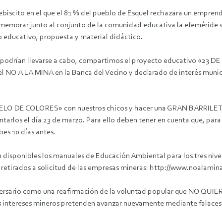
 plebiscito en el que el 81 % del pueblo de Esquel rechazara un emp
onmemorar junto al conjunto de la comunidad educativa la efeméride 
educativo, propuesta y material didáctico.
 que podrían llevarse a cabo, compartimos el proyecto educativ
el NO A LA MINA en la Banca del Vecino y declarado de interés munic
IELO DE COLORES» con nuestros chicos y hacer una GRAN BARRILETEA
ontarlos el día 23 de marzo. Para ello deben tener en cuenta que, para
bes 10 días antes.
n disponibles los manuales de Educación Ambiental para los tres nive
 retirados a solicitud de las empresas mineras: http://www.noalami
niversario como una reafirmación de la voluntad popular que N
os intereses mineros pretenden avanzar nuevamente mediante falac