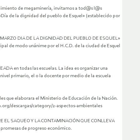
rendimiento de megaminería, invitamos a tod@s
l@s
«Día de la dignidad del pueblo de Esquel» (establecido por
o «23 DE MARZO DIA DE LA DIGNIDAD DEL PUEBLO DE ESQUEL»
ipal de modo unánime por el H.C.D. de la ciudad de Esquel
DA en todas las escuelas. La idea es organizar una
 nivel primario, el o la docente por medio de la escuela
les que elaborara el Ministerio de Educación de la Nación.
na.org/descargas/category/2-aspectos-ambientales
O QUIERE EL SAQUEO Y LA CONTAMINACIÓN QUE CONLLEVA
es promesas de progreso económico.