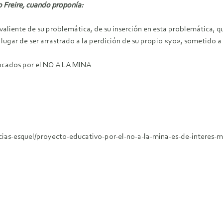
o Freire, cuando proponía:
aliente de su problemática, de su inserción en esta problemática, qu
en lugar de ser arrastrado a la perdición de su propio «yo», sometido a
ocados por el NO A LA MINA
cias-esquel/proyecto-educativo-por-el-no-a-la-mina-es-de-interes-m