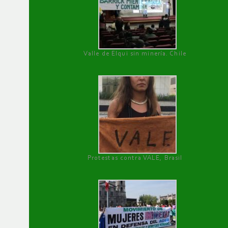
Valle de Elqui sin minería. Chile
Protestas contra VALE, Brasil