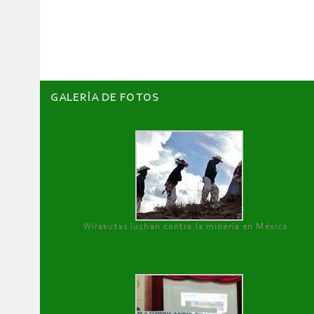
de
artículos
GALERÌA DE FOTOS
Wirakutas luchan contra la minería en México