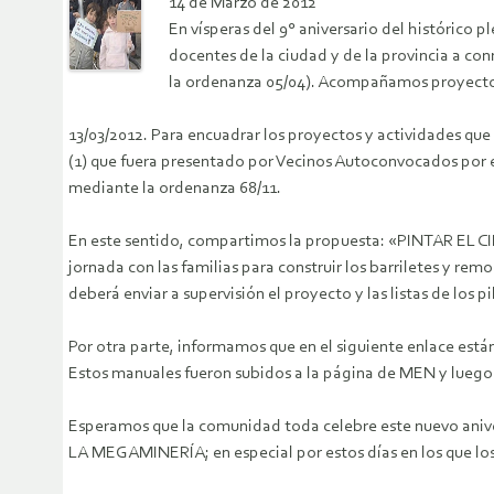
14 de Marzo de 2012
En vísperas del 9° aniversario del histórico
docentes de la ciudad y de la provincia a c
la ordenanza 05/04). Acompañamos proyecto 
13/03/2012. Para encuadrar los proyectos y actividades
(1) que fuera presentado por Vecinos Autoconvocados por 
mediante la ordenanza 68/11.
En este sentido, compartimos la propuesta: «PINTAR EL C
jornada con las familias para construir los barriletes y rem
deberá enviar a supervisión el proyecto y las listas de los pi
Por otra parte, informamos que en el siguiente enlace está
Estos manuales fueron subidos a la página de MEN y luego
Esperamos que la comunidad toda celebre este nuevo a
LA MEGAMINERÍA; en especial por estos días en los que l