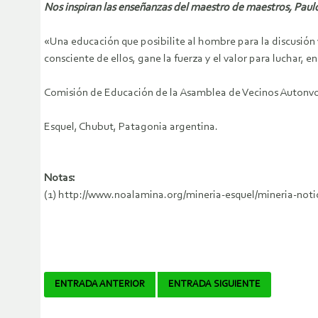
Nos inspiran las enseñanzas del maestro de maestros, Paul
«Una educación que posibilite al hombre para la discusión v
consciente de ellos, gane la fuerza y el valor para luchar, 
Comisión de Educación de la Asamblea de Vecinos Autonv
Esquel, Chubut, Patagonia argentina.
Notas:
(1) http://www.noalamina.org/mineria-esquel/mineria-noti
Navegador
ENTRADA ANTERIOR
ENTRADA SIGUIENTE