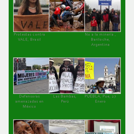
Protestas contra
No a la minería ,
VALE, Brasil
Bariloche,
Argentina
Defensoras
Las Bambas,
PUEBLA, Pue, 27
amenazadas en
Perú
Enero
México