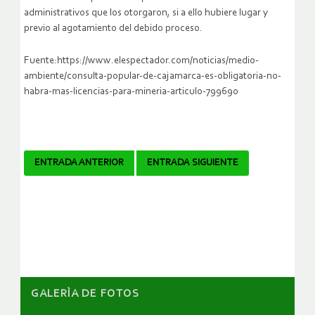
administrativos que los otorgaron, si a ello hubiere lugar y
previo al agotamiento del debido proceso.
Fuente:https://www.elespectador.com/noticias/medio-
ambiente/consulta-popular-de-cajamarca-es-obligatoria-no-
habra-mas-licencias-para-mineria-articulo-799690
Navegador
ENTRADA ANTERIOR
ENTRADA SIGUIENTE
de
artículos
GALERÌA DE FOTOS