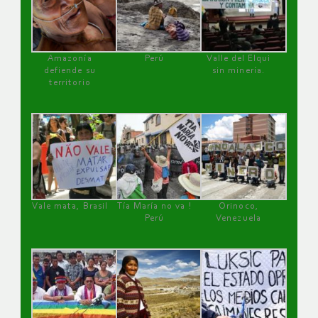
Amazonía
Perú
Valle del Elqui
defiende su
sin minería.
territorio
Vale mata, Brasil
Tía María no va !
Orinoco,
Perú
Venezuela