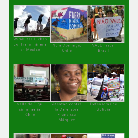
Wirakutas luchan
contra la minería
No a Dominga,
VALE mata,
en México
Chile
Brasil
Valle de Elqui
Atentan contra
Defensoras de
sin minería.
la Defensora
Bolivia
Chile
Francisca
Márquez