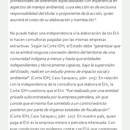
profesionales de diferentes especialidades con experiencia en
aspectos de manejo ambiental, cuya elección es de exclusiva
responsabilidad del titular o proponente de la acción, quien
asumirá el costo de su elaboración y tramitación”.
No puede haber una independencia si la elaboración de los EIA
lo hacen consultoras pagadas por las mismas empresas
extractivas. Según la Corte IDH, el Estado debe
“garantizar que
no se emitirá ninguna concesión dentro del territorio de una
comunidad indígena a menos y hasta que entidades
independientes y técnicamente capaces, bajo la supervisión
del Estado, realicen un estudio previo de impacto social y
ambiental”
. (Corte IDH, Caso Sarayacu, párr. 205). En relación
con la independencia de la consultora que elabora el EIA, la
Corte IDH cuestiona que el EIA
“fue realizado por una entidad
privada subcontratada por la empresa petrolera, sin que
conste que el mismo fue sometido a un control estricto
posterior por parte de órganos estatales de fiscalización”.
(Corte IDH, Caso Sarayacu, párr. 207). En nuestro país, quien
paga el EIA es la empresa minera o petrolera interesada. Con
esas condiciones no podemos contar con EIA que contengan