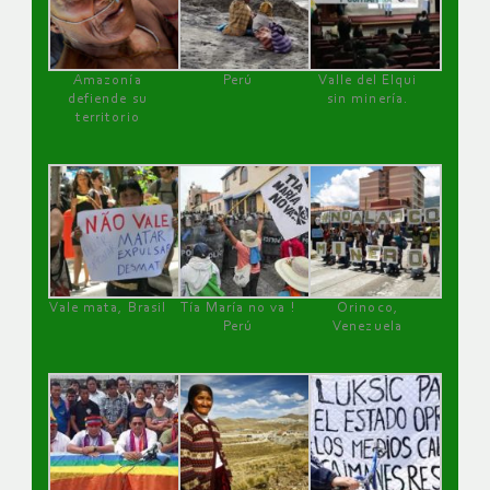
Amazonía
Perú
Valle del Elqui
defiende su
sin minería.
territorio
Vale mata, Brasil
Tía María no va !
Orinoco,
Perú
Venezuela