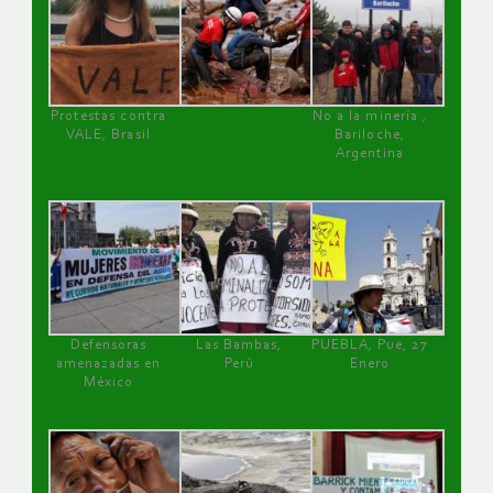
Protestas contra
No a la minería ,
VALE, Brasil
Bariloche,
Argentina
Defensoras
Las Bambas,
PUEBLA, Pue, 27
amenazadas en
Perú
Enero
México