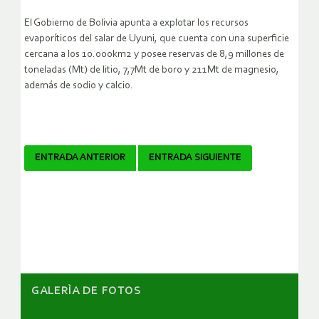
El Gobierno de Bolivia apunta a explotar los recursos
evaporíticos del salar de Uyuni, que cuenta con una superficie
cercana a los 10.000km2 y posee reservas de 8,9 millones de
toneladas (Mt) de litio, 7,7Mt de boro y 211Mt de magnesio,
además de sodio y calcio.
Navegador
ENTRADA ANTERIOR
ENTRADA SIGUIENTE
de
artículos
GALERÌA DE FOTOS