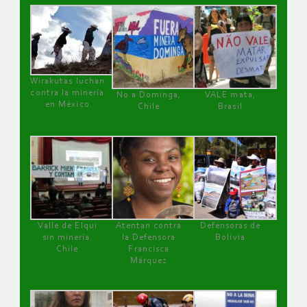
Wirakutas luchan
contra la minería
No a Dominga,
VALE mata,
en México
Chile
Brasil
Valle de Elqui
Atentan contra
Defensoras de
sin minería.
la Defensora
Bolivia
Chile
Francisca
Márquez