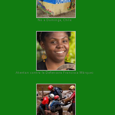
No a Dominga, Chile
Atentan contra la Defensora Francisca Márquez