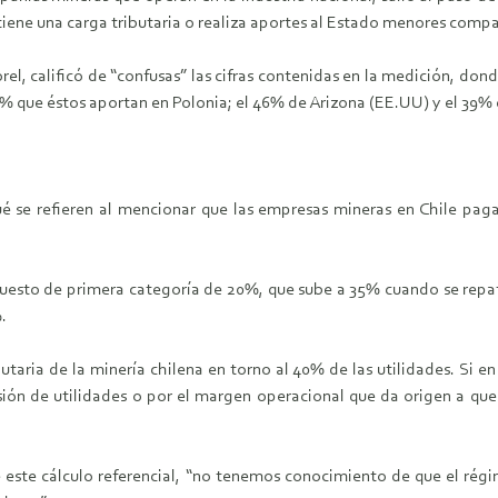
 tiene una carga tributaria o realiza aportes al Estado menores compa
l, calificó de “confusas” las cifras contenidas en la medición, donde
% que éstos aportan en Polonia; el 46% de Arizona (EE.UU) y el 39% 
é se refieren al mencionar que las empresas mineras en Chile paga
esto de primera categoría de 20%, que sube a 35% cuando se repatri
%.
butaria de la minería chilena en torno al 40% de las utilidades. Si 
ersión de utilidades o por el margen operacional que da origen a q
de este cálculo referencial, “no tenemos conocimiento de que el rég