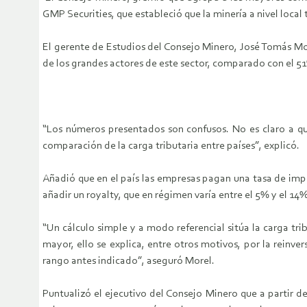
GMP Securities, que estableció que la minería a nivel local
El gerente de Estudios del Consejo Minero, José Tomás More
de los grandes actores de este sector, comparado con el 51
“Los números presentados son confusos. No es claro a qu
comparación de la carga tributaria entre países”, explicó.
Añadió que en el país las empresas pagan una tasa de impu
añadir un royalty, que en régimen varía entre el 5% y el 14
“Un cálculo simple y a modo referencial sitúa la carga tri
mayor, ello se explica, entre otros motivos, por la reinv
rango antes indicado”, aseguró Morel.
Puntualizó el ejecutivo del Consejo Minero que a partir 