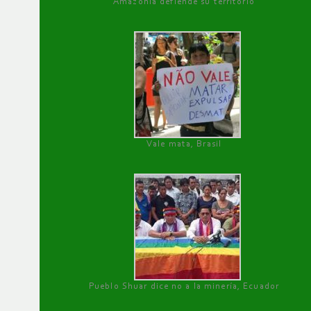
Amazonía defiende su territorio
Vale mata, Brasil
Pueblo Shuar dice no a la minería, Ecuador