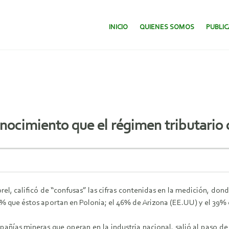
SALTAR AL CONTENIDO.
INICIO
QUIENES SOMOS
PUBLI
ocimiento que el régimen tributario 
l, calificó de “confusas” las cifras contenidas en la medición, donde
% que éstos aportan en Polonia; el 46% de Arizona (EE.UU) y el 39% 
ías mineras que operan en la industria nacional, salió al paso de la