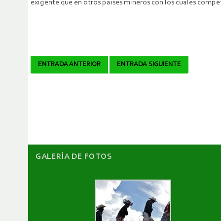
exigente que en otros países mineros con los cuales compe
Navegador
ENTRADA ANTERIOR
ENTRADA SIGUIENTE
de
artículos
GALERÌA DE FOTOS