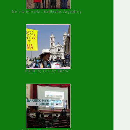
No a la minería , Bariloche, Argentina
PUEBLA, Pue, 27 Enero