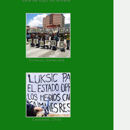
Valle del Elqui sin minería.
Orinoco, Venezuela
Caimanes, Chile