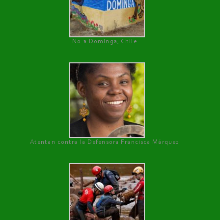
No a Dominga, Chile
Atentan contra la Defensora Francisca Márquez