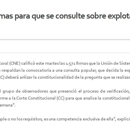
irmas para que se consulte sobre explo
oral (CNE) calificó este martes las 1.571 firmas que la Unión de Sis
 respaldan la convocatoria a una consulta popular, que decida la ex
CC) deberá anlizar la constitucionalidad de la pregunta que se realiza
el grupo de observadores que presenció el proceso de verificación,
rme a la Corte Constitucional (CC) para que analice la constitucion
semana”.
mple o no los requisitos, es una competencia exclusiva de ella”, expli