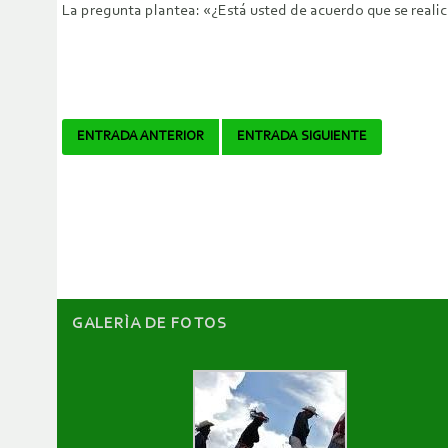
La pregunta plantea: «¿Está usted de acuerdo que se real
Navegador
ENTRADA ANTERIOR
ENTRADA SIGUIENTE
de
artículos
GALERÌA DE FOTOS