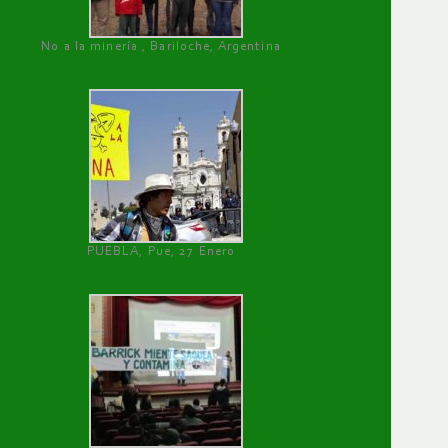
No a la minería , Bariloche, Argentina
PUEBLA, Pue, 27 Enero