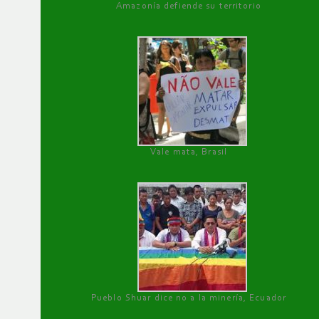
Amazonía defiende su territorio
Vale mata, Brasil
Pueblo Shuar dice no a la minería, Ecuador