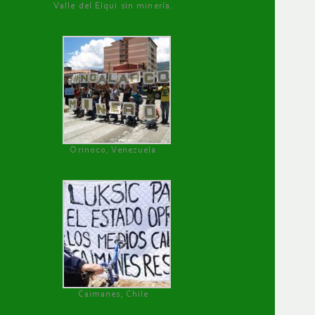
Valle del Elqui sin minería.
Orinoco, Venezuela
Caimanes, Chile