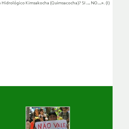
ema Hidrológico Kimsakocha (Quimsacocha)? SI … NO…». (I)