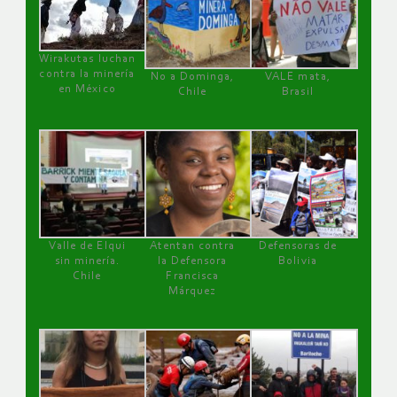
Wirakutas luchan
contra la minería
No a Dominga,
VALE mata,
en México
Chile
Brasil
Valle de Elqui
Atentan contra
Defensoras de
sin minería.
la Defensora
Bolivia
Chile
Francisca
Márquez