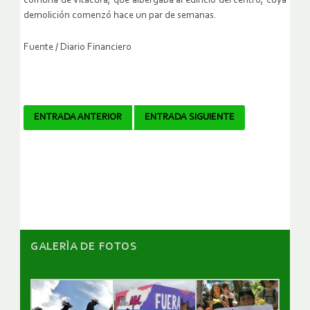
comuna de Vitacura, que albergaba al edificio del centro, cuya
demolición comenzó hace un par de semanas.
Fuente / Diario Financiero
Navegador
ENTRADA ANTERIOR
ENTRADA SIGUIENTE
de
artículos
GALERÌA DE FOTOS