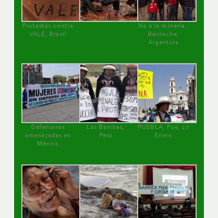
Protestas contra
No a la minería ,
VALE, Brasil
Bariloche,
Argentina
Defensoras
Las Bambas,
PUEBLA, Pue, 27
amenazadas en
Perú
Enero
México