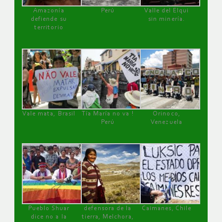
Amazonía
Perú
Valle del Elqui
defiende su
sin minería.
territorio
Vale mata, Brasil
Tía María no va !
Orinoco,
Perú
Venezuela
Pueblo Shuar
defensora de la
Caimanes, Chile
dice no a la
tierra, Melchora,