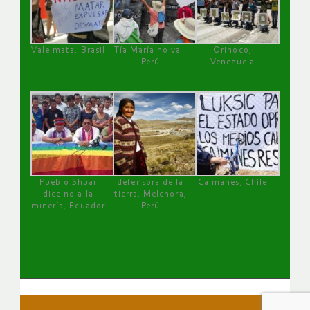
Vale mata, Brasil
Tía María no va !
Orinoco,
Perú
Venezuela
Pueblo Shuar
defensora de la
Caimanes, Chile
dice no a la
tierra, Melchora,
minería, Ecuador
Perú