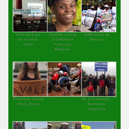
Valle de Elqui
Atentan contra
Defensoras de
sin minería.
la Defensora
Bolivia
Chile
Francisca
Márquez
Protestas contra
No a la minería ,
VALE, Brasil
Bariloche,
Argentina