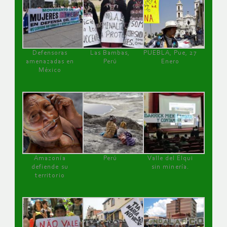
Defensoras
Las Bambas,
PUEBLA, Pue, 27
amenazadas en
Perú
Enero
México
Amazonía
Perú
Valle del Elqui
defiende su
sin minería.
territorio