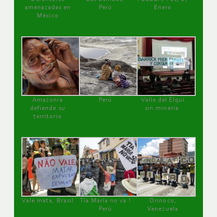
amenazadas en
Perú
Enero
México
Amazonía
Perú
Valle del Elqui
defiende su
sin minería.
territorio
Vale mata, Brasil
Tía María no va !
Orinoco,
Perú
Venezuela