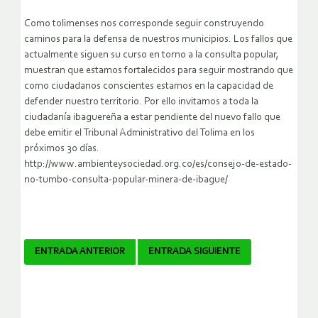
Como tolimenses nos corresponde seguir construyendo
caminos para la defensa de nuestros municipios. Los fallos que
actualmente siguen su curso en torno a la consulta popular,
muestran que estamos fortalecidos para seguir mostrando que
como ciudadanos conscientes estamos en la capacidad de
defender nuestro territorio. Por ello invitamos a toda la
ciudadanía ibaguereña a estar pendiente del nuevo fallo que
debe emitir el Tribunal Administrativo del Tolima en los
próximos 30 días.
http://www.ambienteysociedad.org.co/es/consejo-de-estado-
no-tumbo-consulta-popular-minera-de-ibague/
Navegador
ENTRADA ANTERIOR
ENTRADA SIGUIENTE
de
artículos