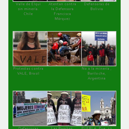
Valle de Elqui
Atentan contra
Defensoras de
sin minería.
la Defensora
Bolivia
Chile
Francisca
Márquez
Protestas contra
No a la minería ,
VALE, Brasil
Bariloche,
Argentina
Defensoras
Las Bambas,
PUEBLA, Pue, 27