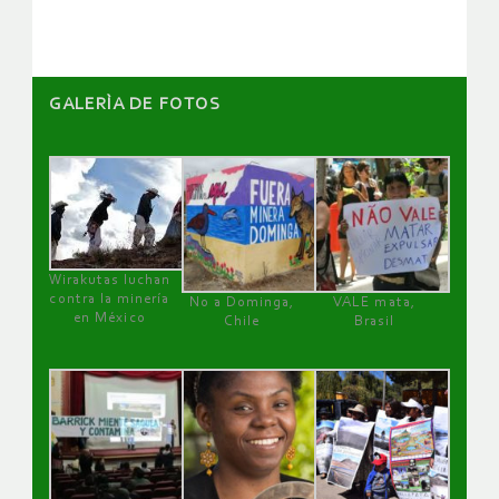
GALERÌA DE FOTOS
Wirakutas luchan
contra la minería
No a Dominga,
VALE mata,
en México
Chile
Brasil