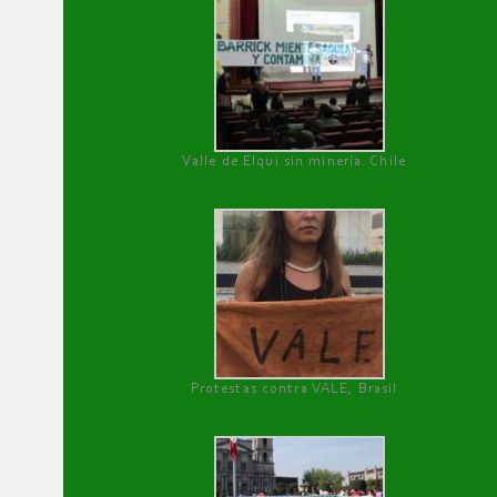
Valle de Elqui sin minería. Chile
Protestas contra VALE, Brasil