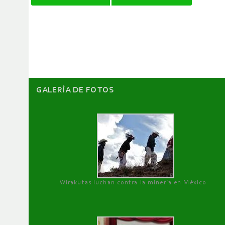
de
artículos
GALERÌA DE FOTOS
Wirakutas luchan contra la minería en México