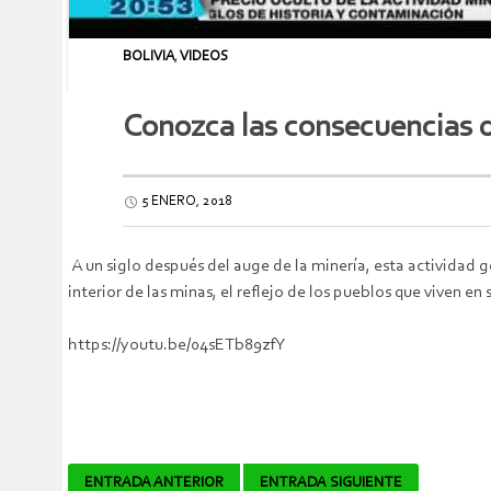
BOLIVIA
,
VIDEOS
Conozca las consecuencias d
5 ENERO, 2018
A un siglo después del auge de la minería, esta actividad 
interior de las minas, el reflejo de los pueblos que viven en
https://youtu.be/04sETb89zfY
Navegador
ENTRADA ANTERIOR
ENTRADA SIGUIENTE