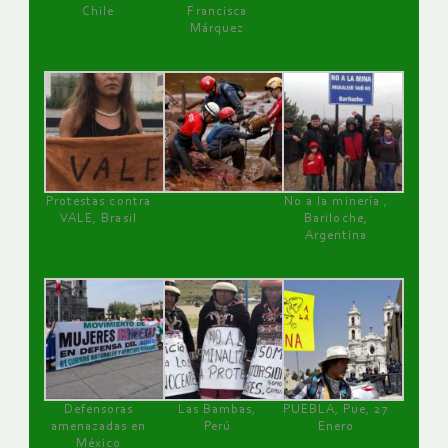
Chile
Francisca
Márquez
Protestas contra
No a la minería ,
VALE, Brasil
Bariloche,
Argentina
Defensoras
Las Bambas,
PUEBLA, Pue, 27
amenazadas en
Perú
Enero
México