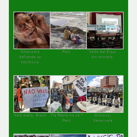
Amazonía
Perú
Valle del Elqui
defiende su
sin minería.
territorio
Vale mata, Brasil
Tía María no va !
Orinoco,
Perú
Venezuela