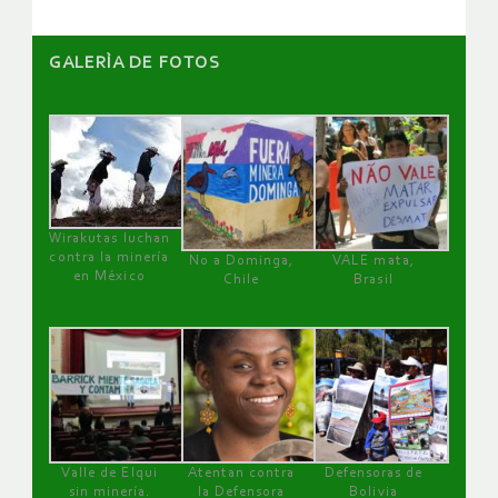
GALERÌA DE FOTOS
Wirakutas luchan
contra la minería
No a Dominga,
VALE mata,
en México
Chile
Brasil
Valle de Elqui
Atentan contra
Defensoras de
sin minería.
la Defensora
Bolivia