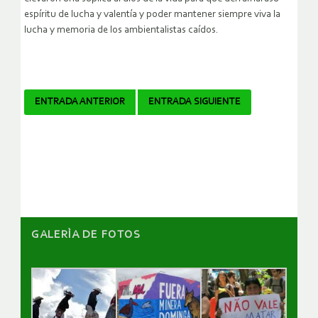
espíritu de lucha y valentía y poder mantener siempre viva la
lucha y memoria de los ambientalistas caídos.
Navegador
ENTRADA ANTERIOR
ENTRADA SIGUIENTE
de
artículos
GALERÌA DE FOTOS