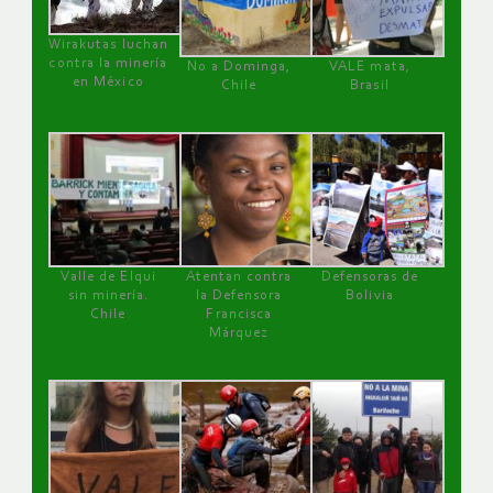
Wirakutas luchan
contra la minería
No a Dominga,
VALE mata,
en México
Chile
Brasil
Valle de Elqui
Atentan contra
Defensoras de
sin minería.
la Defensora
Bolivia
Chile
Francisca
Márquez