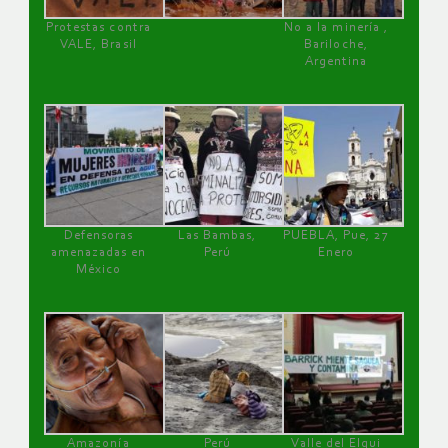
Protestas contra
No a la minería ,
VALE, Brasil
Bariloche,
Argentina
Defensoras
Las Bambas,
PUEBLA, Pue, 27
amenazadas en
Perú
Enero
México
Amazonía
Perú
Valle del Elqui