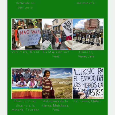
defiende su
sin minería.
territorio
Vale mata, Brasil
Tía María no va !
Orinoco,
Perú
Venezuela
Pueblo Shuar
defensora de la
Caimanes, Chile
dice no a la
tierra, Melchora,
minería, Ecuador
Perú