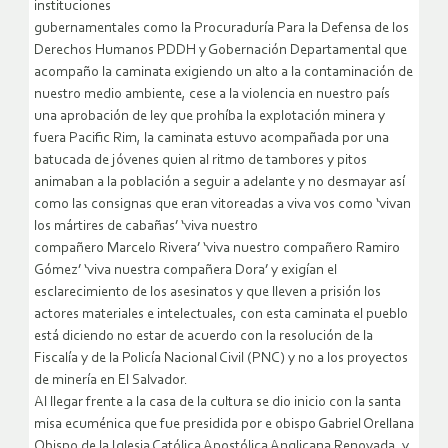
instituciones
gubernamentales como la Procuraduría Para la Defensa de los
Derechos Humanos PDDH y Gobernación Departamental que
acompaño la caminata exigiendo un alto a la contaminación de
nuestro medio ambiente, cese a la violencia en nuestro país
una aprobación de ley que prohíba la explotación minera y
fuera Pacific Rim, la caminata estuvo acompañada por una
batucada de jóvenes quien al ritmo de tambores y pitos
animaban a la población a seguir a adelante y no desmayar así
como las consignas que eran vitoreadas a viva vos como ‘vivan
los mártires de cabañas’ ‘viva nuestro
compañero Marcelo Rivera’ ‘viva nuestro compañero Ramiro
Gómez’ ‘viva nuestra compañera Dora’ y exigían el
esclarecimiento de los asesinatos y que lleven a prisión los
actores materiales e intelectuales, con esta caminata el pueblo
está diciendo no estar de acuerdo con la resolución de la
Fiscalía y de la Policía Nacional Civil (PNC) y no a los proyectos
de minería en El Salvador.
Al llegar frente a la casa de la cultura se dio inicio con la santa
misa ecuménica que fue presidida por e obispo Gabriel Orellana
Obispo de la Iglesia Católica Apostólica Anglicana Renovada, y