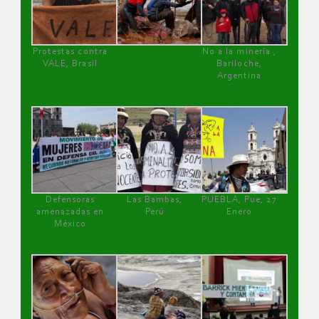
Protestas contra
No a la minería ,
VALE, Brasil
Bariloche,
Argentina
Defensoras
Las Bambas,
PUEBLA, Pue, 27
amenazadas en
Perú
Enero
México