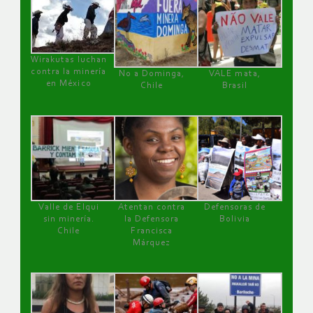
Wirakutas luchan
contra la minería
No a Dominga,
VALE mata,
en México
Chile
Brasil
Valle de Elqui
Atentan contra
Defensoras de
sin minería.
la Defensora
Bolivia
Chile
Francisca
Márquez