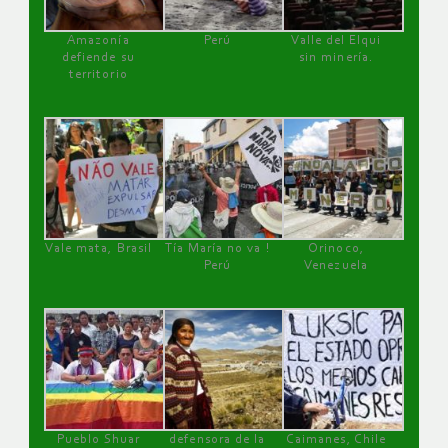
Amazonía
Perú
Valle del Elqui
defiende su
sin minería.
territorio
Vale mata, Brasil
Tía María no va !
Orinoco,
Perú
Venezuela
Pueblo Shuar
defensora de la
Caimanes, Chile