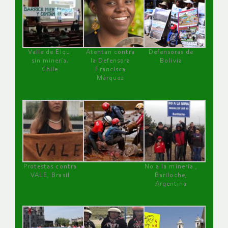
Valle de Elqui
Atentan contra
Defensoras de
sin minería.
la Defensora
Bolivia
Chile
Francisca
Márquez
Protestas contra
No a la minería ,
VALE, Brasil
Bariloche,
Argentina