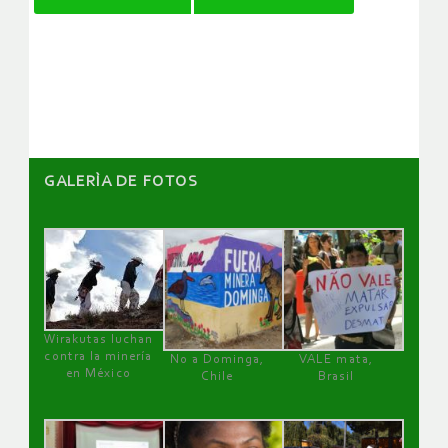
de
artículos
GALERÌA DE FOTOS
Wirakutas luchan
contra la minería
No a Dominga,
VALE mata,
en México
Chile
Brasil