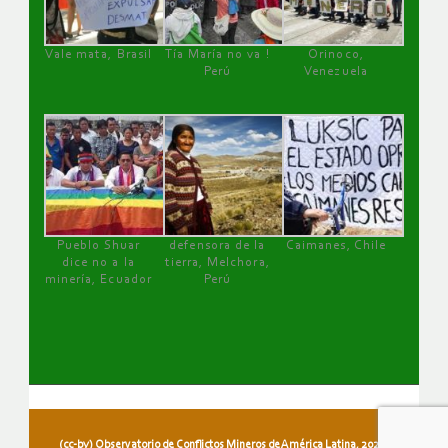
Vale mata, Brasil
Tía María no va !
Orinoco,
Perú
Venezuela
Pueblo Shuar
defensora de la
Caimanes, Chile
dice no a la
tierra, Melchora,
minería, Ecuador
Perú
(cc-by) Observatorio de Conflictos Mineros de América Latina, 2026