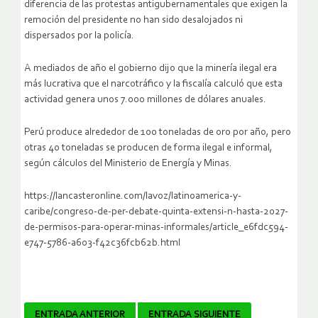
diferencia de las protestas antigubernamentales que exigen la
remoción del presidente no han sido desalojados ni
dispersados por la policía.
A mediados de año el gobierno dijo que la minería ilegal era
más lucrativa que el narcotráfico y la fiscalía calculó que esta
actividad genera unos 7.000 millones de dólares anuales.
Perú produce alrededor de 100 toneladas de oro por año, pero
otras 40 toneladas se producen de forma ilegal e informal,
según cálculos del Ministerio de Energía y Minas.
https://lancasteronline.com/lavoz/latinoamerica-y-
caribe/congreso-de-per-debate-quinta-extensi-n-hasta-2027-
de-permisos-para-operar-minas-informales/article_e6fdc594-
e747-5786-a603-f42c36fcb62b.html
Navegador
ENTRADA ANTERIOR
ENTRADA SIGUIENTE