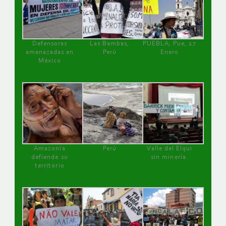
Defensoras
Las Bambas,
PUEBLA, Pue, 27
amenazadas en
Perú
Enero
México
Amazonía
Perú
Valle del Elqui
defiende su
sin minería.
territorio