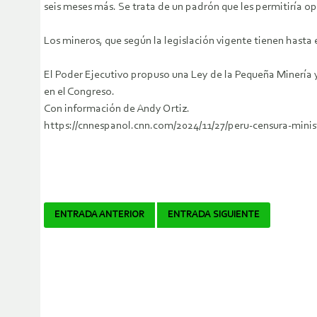
seis meses más. Se trata de un padrón que les permitiría op
Los mineros, que según la legislación vigente tienen hasta 
El Poder Ejecutivo propuso una Ley de la Pequeña Minería y
en el Congreso.
Con información de Andy Ortiz.
https://cnnespanol.cnn.com/2024/11/27/peru-censura-minis
Navegador
ENTRADA ANTERIOR
ENTRADA SIGUIENTE
de
artículos