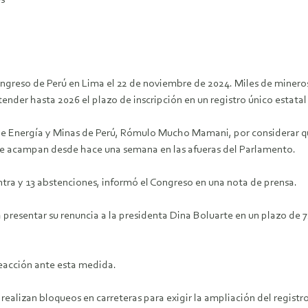
s
ongreso de Perú en Lima el 22 de noviembre de 2024. Miles de minero
tender hasta 2026 el plazo de inscripción en un registro único estata
de Energía y Minas de Perú, Rómulo Mucho Mamani, por considerar qu
que acampan desde hace una semana en las afueras del Parlamento.
tra y 13 abstenciones, informó el Congreso en una nota de prensa.
presentar su renuncia a la presidenta Dina Boluarte en un plazo de 
eacción ante esta medida.
alizan bloqueos en carreteras para exigir la ampliación del registro