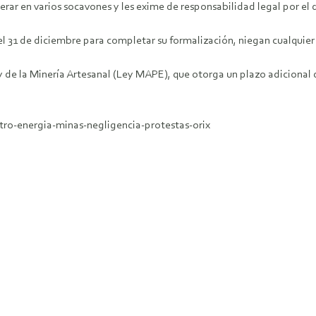
erar en varios socavones y les exime de responsabilidad legal por el d
el 31 de diciembre para completar su formalización, niegan cualquier l
 de la Minería Artesanal (Ley MAPE), que otorga un plazo adicional d
tro-energia-minas-negligencia-protestas-orix