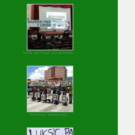
Valle del Elqui sin minería.
Orinoco, Venezuela