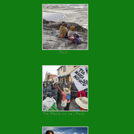
Perú
Tía María no va ! Perú