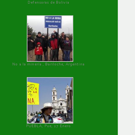
Defensoras de Bolivia
No a la minería , Bariloche, Argentina
PUEBLA, Pue, 27 Enero