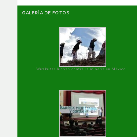
GALERÌA DE FOTOS
Wirakutas luchan contra la minería en México