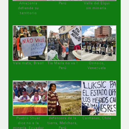
Amazonía
Perú
Valle del Elqui
defiende su
sin minería.
territorio
Vale mata, Brasil
Tía María no va !
Orinoco,
Perú
Venezuela
Pueblo Shuar
defensora de la
Caimanes, Chile
dice no a la
tierra, Melchora,
minería, Ecuador
Perú