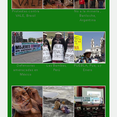
Protestas contra
No a la minería ,
VALE, Brasil
Bariloche,
Argentina
Defensoras
Las Bambas,
PUEBLA, Pue, 27
amenazadas en
Perú
Enero
México