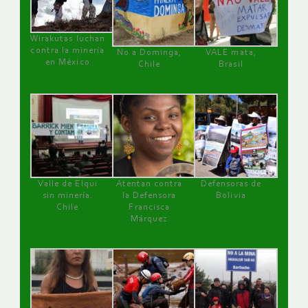
Wirakutas luchan
contra la minería
No a Dominga,
VALE mata,
en México
Chile
Brasil
Valle de Elqui
Atentan contra
Defensoras de
sin minería.
la Defensora
Bolivia
Chile
Francisca
Márquez