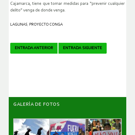
Cajamarca, tiene que tomar medidas para “prevenir cualquier
delito” venga de donde venga.
LAGUNAS
,
PROYECTO CONGA
Navegador
ENTRADA ANTERIOR
ENTRADA SIGUIENTE
de
artículos
GALERÌA DE FOTOS