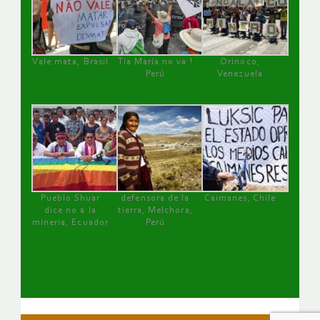
Vale mata, Brasil
Tía María no va !
Orinoco,
Perú
Venezuela
Pueblo Shuar
defensora de la
Caimanes, Chile
dice no a la
tierra, Melchora,
minería, Ecuador
Perú