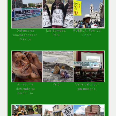
Defensoras
Las Bambas,
PUEBLA, Pue, 27
amenazadas en
Perú
Enero
México
Amazonía
Perú
Valle del Elqui
defiende su
sin minería.
territorio