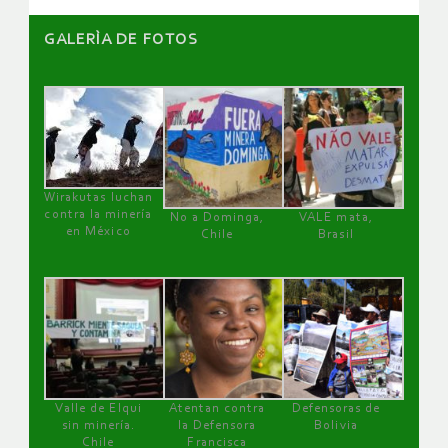
GALERÌA DE FOTOS
Wirakutas luchan
contra la minería
No a Dominga,
VALE mata,
en México
Chile
Brasil
Valle de Elqui
Atentan contra
Defensoras de
sin minería.
la Defensora
Bolivia
Chile
Francisca