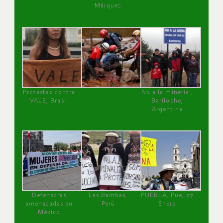
Márquez
Protestas contra
No a la minería ,
VALE, Brasil
Bariloche,
Argentina
Defensoras
Las Bambas,
PUEBLA, Pue, 27
amenazadas en
Perú
Enero
México