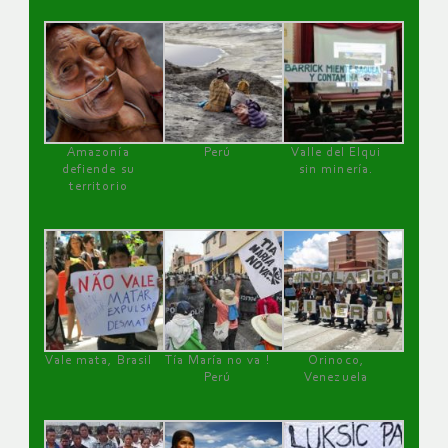
Amazonía
Perú
Valle del Elqui
defiende su
sin minería.
territorio
Vale mata, Brasil
Tía María no va !
Orinoco,
Perú
Venezuela