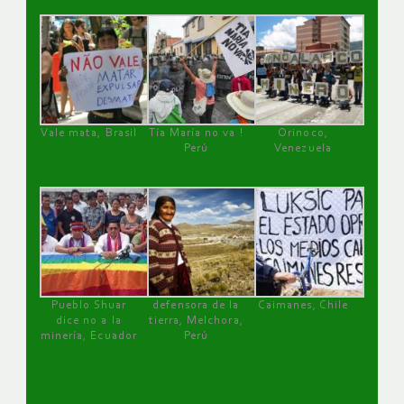
Vale mata, Brasil
Tía María no va !
Orinoco,
Perú
Venezuela
Pueblo Shuar
defensora de la
Caimanes, Chile
dice no a la
tierra, Melchora,
minería, Ecuador
Perú