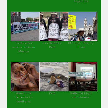
Argentina
Defensoras
Las Bambas,
PUEBLA, Pue, 27
amenazadas en
Perú
Enero
México
Amazonía
Perú
Valle del Elqui
defiende su
sin minería.
territorio