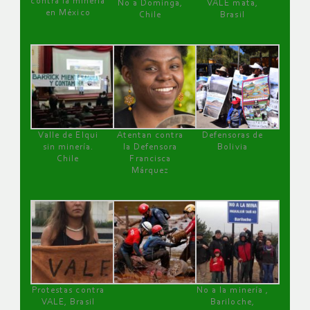
contra la minería
No a Dominga,
VALE mata,
en México
Chile
Brasil
Valle de Elqui
Atentan contra
Defensoras de
sin minería.
la Defensora
Bolivia
Chile
Francisca
Márquez
Protestas contra
No a la minería ,
VALE, Brasil
Bariloche,