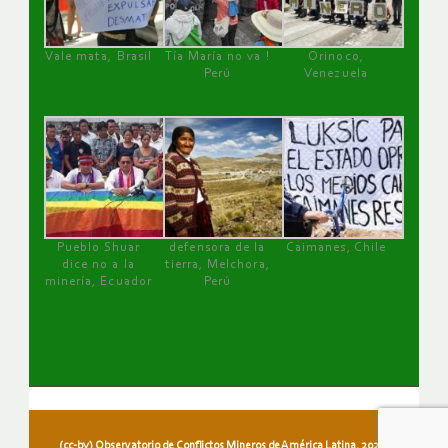
Vale mata, Brasil
Tía María no va !
Orinoco,
Perú
Venezuela
Pueblo Shuar
defensora de la
Caimanes, Chile
dice no a la
tierra, Melchora,
minería, Ecuador
Perú
(cc-by) Observatorio de Conflictos Mineros de América Latina, 2026