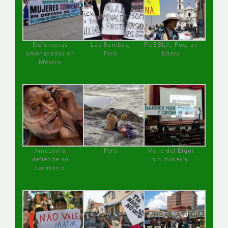
Defensoras
Las Bambas,
PUEBLA, Pue, 27
amenazadas en
Perú
Enero
México
Amazonía
Perú
Valle del Elqui
defiende su
sin minería.
territorio