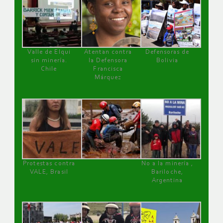
Valle de Elqui
Atentan contra
Defensoras de
sin minería.
la Defensora
Bolivia
Chile
Francisca
Márquez
Protestas contra
No a la minería ,
VALE, Brasil
Bariloche,
Argentina