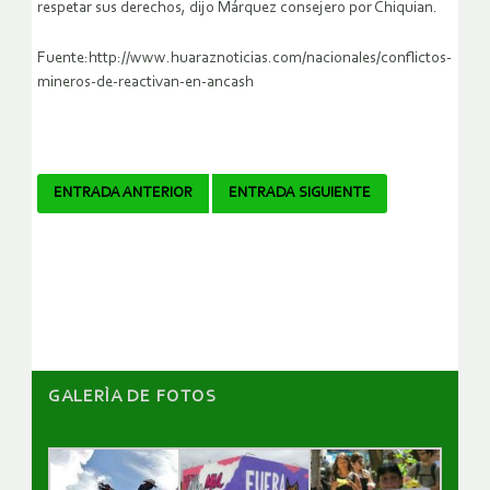
respetar sus derechos, dijo Márquez consejero por Chiquian.
Fuente:http://www.huaraznoticias.com/nacionales/conflictos-
mineros-de-reactivan-en-ancash
Navegador
ENTRADA ANTERIOR
ENTRADA SIGUIENTE
de
artículos
GALERÌA DE FOTOS