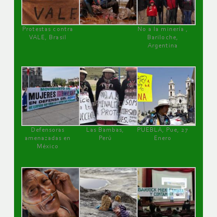
Protestas contra
No a la minería ,
VALE, Brasil
Bariloche,
Argentina
Defensoras
Las Bambas,
PUEBLA, Pue, 27
amenazadas en
Perú
Enero
México