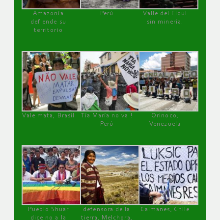
Amazonía
Perú
Valle del Elqui
defiende su
sin minería.
territorio
Vale mata, Brasil
Tía María no va !
Orinoco,
Perú
Venezuela
Pueblo Shuar
defensora de la
Caimanes, Chile
dice no a la
tierra, Melchora,