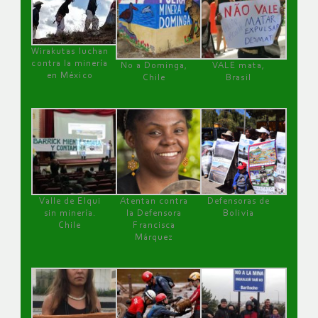
Wirakutas luchan
contra la minería
No a Dominga,
VALE mata,
en México
Chile
Brasil
Valle de Elqui
Atentan contra
Defensoras de
sin minería.
la Defensora
Bolivia
Chile
Francisca
Márquez