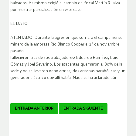
baleados. Asimismo exigió el cambio del fiscal Martín Rijalva
por mostrar parcialización en este caso.
EL DATO
ATENTADO. Durante la agresión que sufriera el campamento
minero de la empresa Río Blanco Cooper el 1° de noviembre
pasado
fallecieron tres de sus trabajadores: Eduardo Ramírez, Luis
Gómez y Joel Severino. Los atacantes quemaron el 80% de la
sede y no se llevaron ocho armas, dos antenas parabólicas y un
generador eléctrico que allí había. Nada se ha aclarado aún.
Navegador
ENTRADA ANTERIOR
ENTRADA SIGUIENTE
de