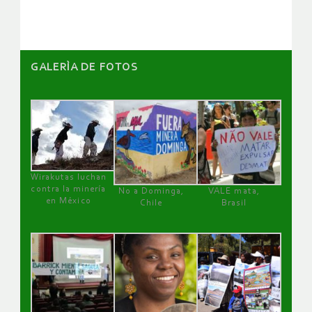
artículos
GALERÌA DE FOTOS
Wirakutas luchan
contra la minería
No a Dominga,
VALE mata,
en México
Chile
Brasil