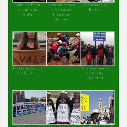
Valle de Elqui
Atentan contra
Defensoras de
sin minería.
la Defensora
Bolivia
Chile
Francisca
Márquez
Protestas contra
No a la minería ,
VALE, Brasil
Bariloche,
Argentina