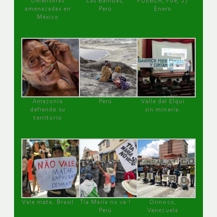
Defensoras
Las Bambas,
PUEBLA, Pue, 27
amenazadas en
Perú
Enero
México
Amazonía
Perú
Valle del Elqui
defiende su
sin minería.
territorio
Vale mata, Brasil
Tía María no va !
Orinoco,
Perú
Venezuela