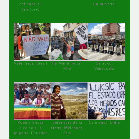
defiende su
sin minería.
territorio
Vale mata, Brasil
Tía María no va !
Orinoco,
Perú
Venezuela
Pueblo Shuar
defensora de la
Caimanes, Chile
dice no a la
tierra, Melchora,
minería, Ecuador
Perú