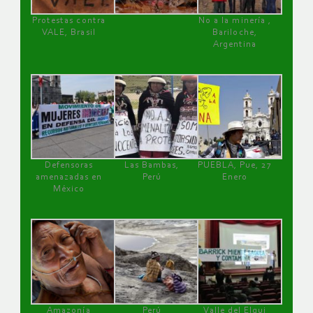
Protestas contra
No a la minería ,
VALE, Brasil
Bariloche,
Argentina
Defensoras
Las Bambas,
PUEBLA, Pue, 27
amenazadas en
Perú
Enero
México
Amazonía
Perú
Valle del Elqui