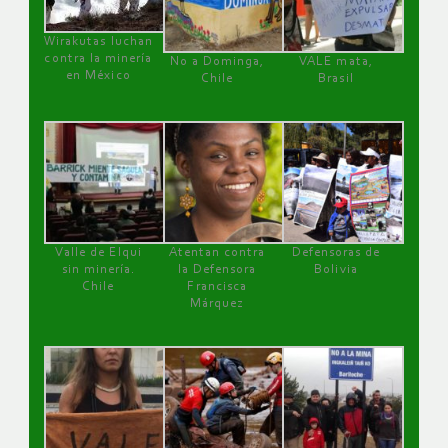
Wirakutas luchan
contra la minería
No a Dominga,
VALE mata,
en México
Chile
Brasil
Valle de Elqui
Atentan contra
Defensoras de
sin minería.
la Defensora
Bolivia
Chile
Francisca
Márquez