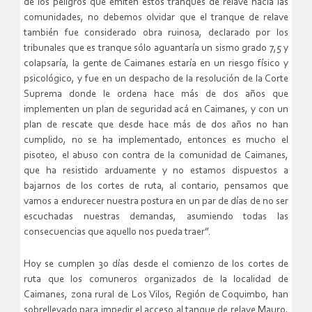
de los peligros que emiten estos tranques de relave hacia las
comunidades, no debemos olvidar que el tranque de relave
también fue considerado obra ruinosa, declarado por los
tribunales que es tranque sólo aguantaría un sismo grado 7,5 y
colapsaría, la gente de Caimanes estaría en un riesgo físico y
psicológico, y fue en un despacho de la resolución de la Corte
Suprema donde le ordena hace más de dos años que
implementen un plan de seguridad acá en Caimanes, y con un
plan de rescate que desde hace más de dos años no han
cumplido, no se ha implementado, entonces es mucho el
pisoteo, el abuso con contra de la comunidad de Caimanes,
que ha resistido arduamente y no estamos dispuestos a
bajarnos de los cortes de ruta, al contario, pensamos que
vamos a endurecer nuestra postura en un par de días de no ser
escuchadas nuestras demandas, asumiendo todas las
consecuencias que aquello nos pueda traer”.
Hoy se cumplen 30 días desde el comienzo de los cortes de
ruta que los comuneros organizados de la localidad de
Caimanes, zona rural de Los Vilos, Región de Coquimbo, han
sobrellevado para impedir el acceso al tanque de relave Mauro,