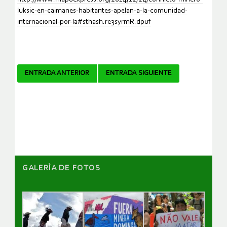
luksic-en-caimanes-habitantes-apelan-a-la-comunidad-
internacional-por-la#sthash.re3syrmR.dpuf
Navegador
ENTRADA ANTERIOR
ENTRADA SIGUIENTE
de
artículos
GALERÌA DE FOTOS