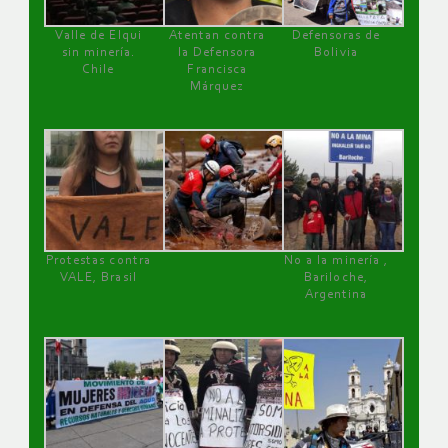
Valle de Elqui
Atentan contra
Defensoras de
sin minería.
la Defensora
Bolivia
Chile
Francisca
Márquez
Protestas contra
No a la minería ,
VALE, Brasil
Bariloche,
Argentina