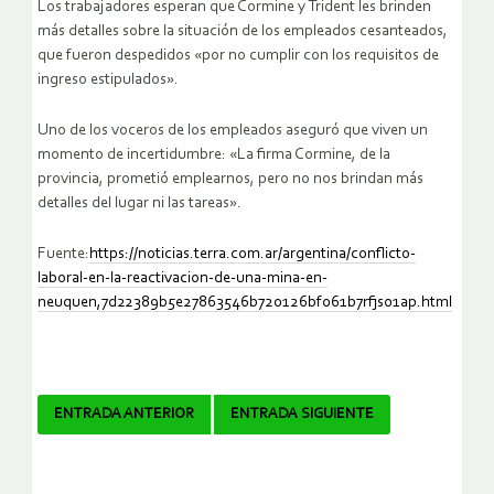
Los trabajadores esperan que Cormine y Trident les brinden
más detalles sobre la situación de los empleados cesanteados,
que fueron despedidos «por no cumplir con los requisitos de
ingreso estipulados».
Uno de los voceros de los empleados aseguró que viven un
momento de incertidumbre: «La firma Cormine, de la
provincia, prometió emplearnos, pero no nos brindan más
detalles del lugar ni las tareas».
Fuente:
https://noticias.terra.com.ar/argentina/conflicto-
laboral-en-la-reactivacion-de-una-mina-en-
neuquen,7d22389b5e27863546b720126bf061b7rfjs01ap.html
Navegador
ENTRADA ANTERIOR
ENTRADA SIGUIENTE
de