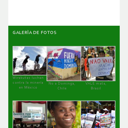
artículos
GALERÌA DE FOTOS
Wirakutas luchan
contra la minería
No a Dominga,
VALE mata,
en México
Chile
Brasil