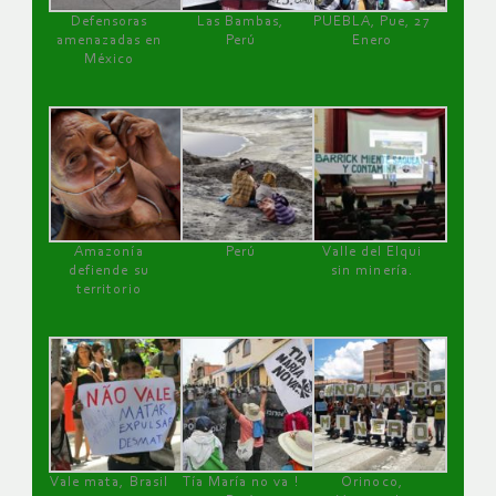
Defensoras
Las Bambas,
PUEBLA, Pue, 27
amenazadas en
Perú
Enero
México
Amazonía
Perú
Valle del Elqui
defiende su
sin minería.
territorio
Vale mata, Brasil
Tía María no va !
Orinoco,