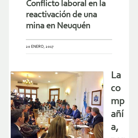
Conflicto laboral en la
reactivación de una
mina en Neuquén
20 ENERO, 2017
La
co
mp
añí
a,