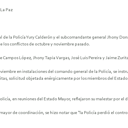
 La Paz
 de la Policía Yury Calderón y el subcomandante general Jhony Dona
nte los conflictos de octubre y noviembre pasado.
 Campos López, Jhony Tapia Vargas, José Luis Pereira y Jaime Zurita 
oviembre en instalaciones del comando general de la Policía, se instru
mitas, solicitud objetada enérgicamente por los miembros del Estad
Policía, en reuniones del Estado Mayor, reflejaron su malestar por el
mayor de coordinación, se hizo notar que “la Policía perdió el cont