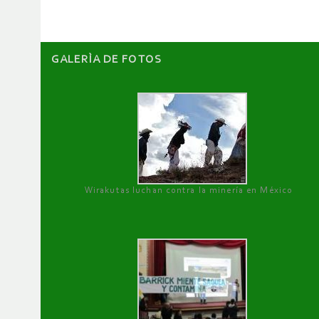
GALERÌA DE FOTOS
Wirakutas luchan contra la minería en México