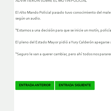
ADVIRTIERON SOBRE EL MOTÍN POLICIAL
El Alto Mando Policial pasado tuvo conocimiento del malesta
según un audio.
“Estamos a una decisión para que se inicie un motín, policí
El pleno del Estado Mayor pidió a Yury Calderón apegarse a 
“Seguro le van a querer cambiar, pero ahí todos nos parare
Navegador
ENTRADA ANTERIOR
ENTRADA SIGUIENTE
de
artículos