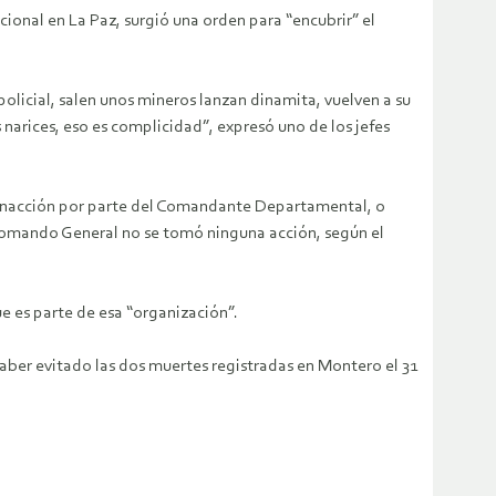
ional en La Paz, surgió una orden para “encubrir” el
licial, salen unos mineros lanzan dinamita, vuelven a su
 narices, eso es complicidad”, expresó uno de los jefes
 inacción por parte del Comandante Departamental, o
l Comando General no se tomó ninguna acción, según el
 es parte de esa “organización”.
aber evitado las dos muertes registradas en Montero el 31