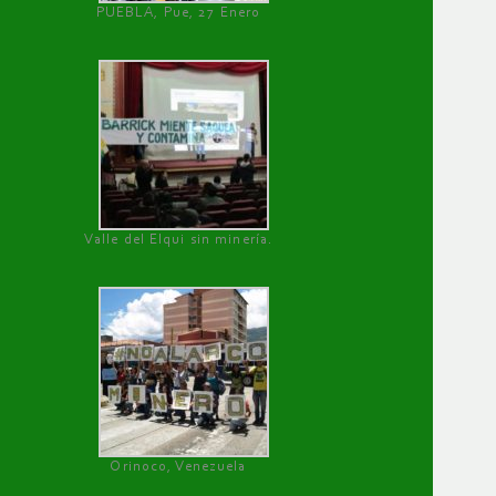
PUEBLA, Pue, 27 Enero
Valle del Elqui sin minería.
Orinoco, Venezuela