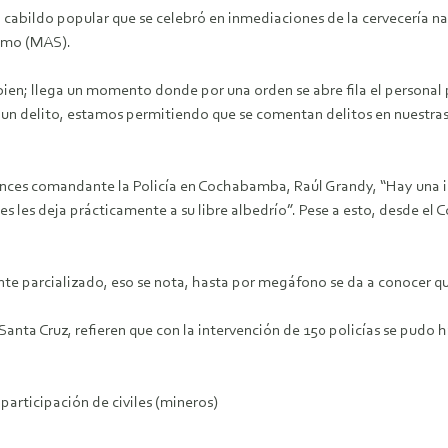
 cabildo popular que se celebró en inmediaciones de la cervecería nac
ismo (MAS).
en; llega un momento donde por una orden se abre fila el personal po
es un delito, estamos permitiendo que se comentan delitos en nuestras
tonces comandante la Policía en Cochabamba, Raúl Grandy, “Hay una
s les deja prácticamente a su libre albedrío”. Pese a esto, desde e
 parcializado, eso se nota, hasta por megáfono se da a conocer que
ta Cruz, refieren que con la intervención de 150 policías se pudo h
participación de civiles (mineros)