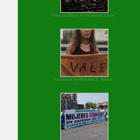
Valle de Elqui sin minería. Chile
Protestas contra VALE, Brasil