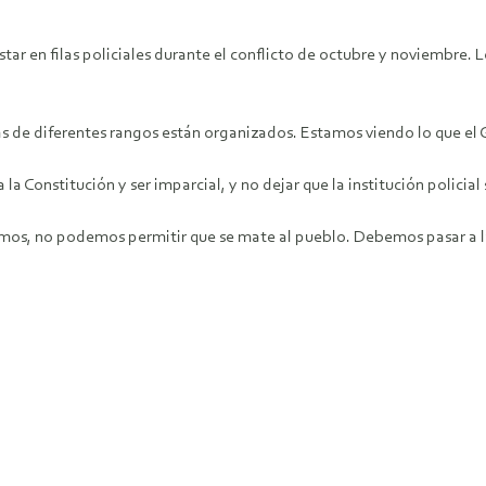
r en filas policiales durante el conflicto de octubre y noviembre. Lo
as de diferentes rangos están organizados. Estamos viendo lo que el 
la Constitución y ser imparcial, y no dejar que la institución policia
mos, no podemos permitir que se mate al pueblo. Debemos pasar a la 