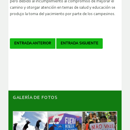
pero debido al incumplimiento al compromiso de mejorar el
camino y otorgar atención en temas de salud y educación se
produjo la toma del yacimiento por parte de los campesinos.
Navegador
ENTRADA ANTERIOR
ENTRADA SIGUIENTE
de
artículos
GALERÌA DE FOTOS