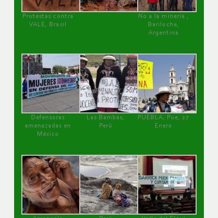
Protestas contra
No a la minería ,
VALE, Brasil
Bariloche,
Argentina
Defensoras
Las Bambas,
PUEBLA, Pue, 27
amenazadas en
Perú
Enero
México