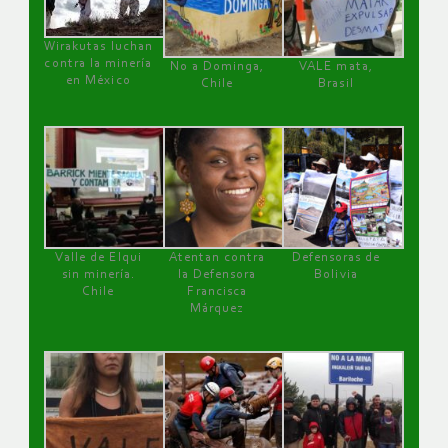
Wirakutas luchan
contra la minería
No a Dominga,
VALE mata,
en México
Chile
Brasil
Valle de Elqui
Atentan contra
Defensoras de
sin minería.
la Defensora
Bolivia
Chile
Francisca
Márquez