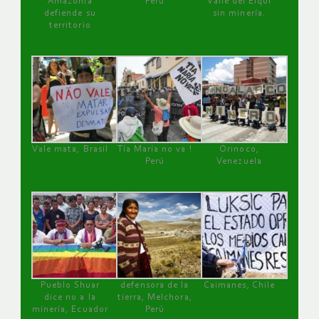
Amazonía
Perú
Valle del Elqui
defiende su
sin minería.
territorio
Vale mata, Brasil
Tía María no va !
Orinoco,
Perú
Venezuela
Pueblo Shuar
defensora de la
Caimanes, Chile
dice no a la
tierra, Melchora,
minería, Ecuador
Perú