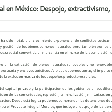
al en México: Despojo, extractivismo,
 ha sido notable el crecimiento exponencial de conflictos socioamb
 y gestión de los bienes comunes naturales, pero también por los ef
ueza social convertida en mercancía en el marco de la acumulación d
ro en la extracción de bienes naturales renovables y no renovabl
a, portuaria y enclaves turísticos. A lo que debemos sumar, el impul
de la exclusión masiva de los pequeños productores rurales.
del capital privado y la participación de los gobiernos en sus dife
visión de las comunidades, represión, criminalización, militarización 
ización. Desde está lógica podemos comprender las detenciones de J
ntra el Proyecto Integral Morelos, que incluye el despojo de las tie