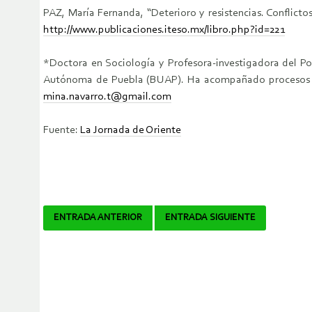
PAZ, María Fernanda, “Deterioro y resistencias. Conflicto
http://www.publicaciones.iteso.mx/libro.php?id=221
*Doctora en Sociología y Profesora-investigadora del Po
Autónoma de Puebla (BUAP). Ha acompañado procesos organ
mina.navarro.t@gmail.com
Fuente:
La Jornada de Oriente
Navegador
ENTRADA ANTERIOR
ENTRADA SIGUIENTE
de
artículos