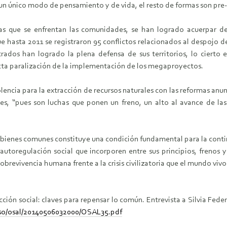
e un único modo de pensamiento y de vida, el resto de formas son pre
as que se enfrentan las comunidades, se han logrado acuerpar de
 hasta 2011 se registraron 95 conflictos relacionados al despojo d
strados han logrado la plena defensa de sus territorios, lo ciert
ta paralización de la implementación de los megaproyectos.
violencia para la extracción de recursos naturales con las reformas 
es, “pues son luchas que ponen un freno, un alto al avance de las 
os bienes comunes constituye una condición fundamental para la cont
utoregulación social que incorporen entre sus principios, frenos 
obrevivencia humana frente a la crisis civilizatoria que el mundo vivo
ión social: claves para repensar lo común. Entrevista a Silvia Feder
acso/osal/20140506032000/OSAL35.pdf