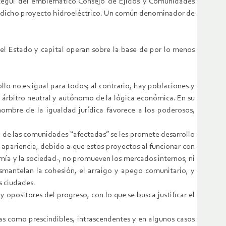
ástegui del emblemático Consejo de Ejidos y Comunidades
ar dicho proyecto hidroeléctrico. Un común denominador de
del Estado y capital operan sobre la base de por lo menos
o no es igual para todos; al contrario, hay poblaciones y
n árbitro neutral y autónomo de la lógica económica. En su
ombre de la igualdad jurídica favorece a los poderosos,
ón de las comunidades “afectadas” se les promete desarrollo
a apariencia, debido a que estos proyectos al funcionar con
omía y la sociedad-, no promueven los mercados internos, ni
smantelan la cohesión, el arraigo y apego comunitario, y
s ciudades.
 opositores del progreso, con lo que se busca justificar el
as como prescindibles, intrascendentes y en algunos casos