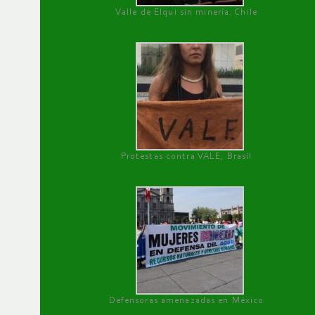
Valle de Elqui sin minería. Chile
Protestas contra VALE, Brasil
Defensoras amenazadas en México