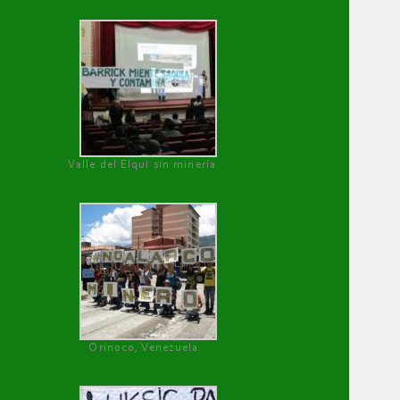
Valle del Elqui sin minería.
Orinoco, Venezuela