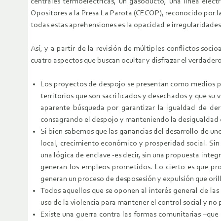
centrales termoeléctricas, un gasoducto, una línea elé
Opositores a la Presa La Parota (CECOP), reconocido por 
todas estas aprehensiones es la opacidad e irregularidades
Así, y a partir de la revisión de múltiples conflictos s
cuatro aspectos que buscan ocultar y disfrazar el verdader
Los proyectos de despojo se presentan como medios par
territorios que son sacrificados y desechados y que su
aparente búsqueda por garantizar la igualdad de der
consagrando el despojo y manteniendo la desigualdad
Si bien sabemos que las ganancias del desarrollo de uno
local, crecimiento económico y prosperidad social. Sin 
una lógica de enclave -es decir, sin una propuesta inte
generan los empleos prometidos. Lo cierto es que pro
generan un proceso de desposesión y expulsión que oril
Todos aquellos que se oponen al interés general de las 
uso de la violencia para mantener el control social y no 
Existe una guerra contra las formas comunitarias –que