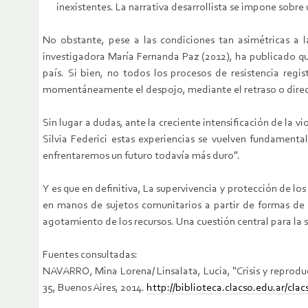
inexistentes. La narrativa desarrollista se impone sobr
No obstante, pese a las condiciones tan asimétricas a l
investigadora María Fernanda Paz (2012), ha publicado que
país. Si bien, no todos los procesos de resistencia regi
momentáneamente el despojo, mediante el retraso o direc
Sin lugar a dudas, ante la creciente intensificación de la 
Silvia Federici estas experiencias se vuelven fundamental
enfrentaremos un futuro todavía más duro”.
Y es que en definitiva, La supervivencia y protección de l
en manos de sujetos comunitarios a partir de formas de a
agotamiento de los recursos. Una cuestión central para la s
Fuentes consultadas:
NAVARRO, Mina Lorena/ Linsalata, Lucia, “Crisis y reproducc
35, Buenos Aires, 2014.
http://biblioteca.clacso.edu.ar/cl