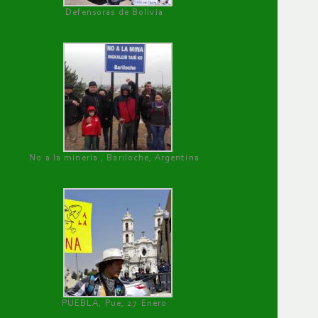
Defensoras de Bolivia
No a la minería , Bariloche, Argentina
PUEBLA, Pue, 27 Enero