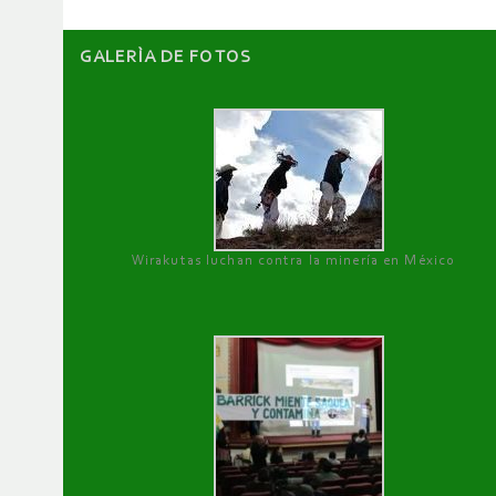
GALERÌA DE FOTOS
Wirakutas luchan contra la minería en México