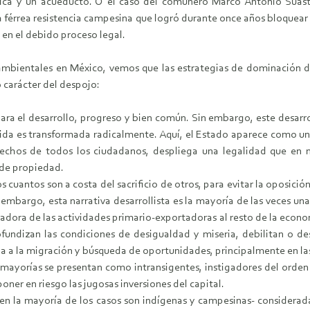
ctrica y un acueducto. O el caso del comunero Marco Antonio Su
la férrea resistencia campesina que logró durante once años bloque
 en el debido proceso legal.
ocioambientales en México, vemos que las estrategias de dominación 
o carácter del despojo:
a el desarrollo, progreso y bien común. Sin embargo, este desarroll
 vida es transformada radicalmente. Aquí, el Estado aparece como u
echos de todos los ciudadanos, despliega una legalidad que en n
 de propiedad.
s cuantos son a costa del sacrificio de otros, para evitar la oposici
embargo, esta narrativa desarrollista es la mayoría de las veces un
gradora de las actividades primario-exportadoras al resto de la econ
fundizan las condiciones de desigualdad y miseria, debilitan o de
la a la migración y búsqueda de oportunidades, principalmente en la
mayorías se presentan como intransigentes, instigadores del orden y
poner en riesgo las jugosas inversiones del capital.
 en la mayoría de los casos son indígenas y campesinas- considerad