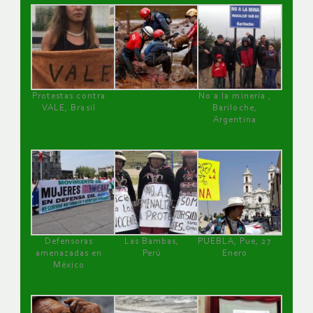
Protestas contra
No a la minería ,
VALE, Brasil
Bariloche,
Argentina
Defensoras
Las Bambas,
PUEBLA, Pue, 27
amenazadas en
Perú
Enero
México