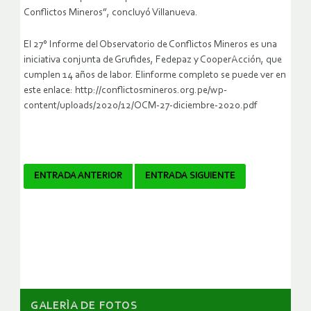
Conflictos Mineros”, concluyó Villanueva.
El 27° Informe del Observatorio de Conflictos Mineros es una
iniciativa conjunta de Grufides, Fedepaz y CooperAcción, que
cumplen 14 años de labor. Elinforme completo se puede ver en
este enlace: http://conflictosmineros.org.pe/wp-
content/uploads/2020/12/OCM-27-diciembre-2020.pdf
Navegador
ENTRADA ANTERIOR
ENTRADA SIGUIENTE
de
artículos
GALERÌA DE FOTOS