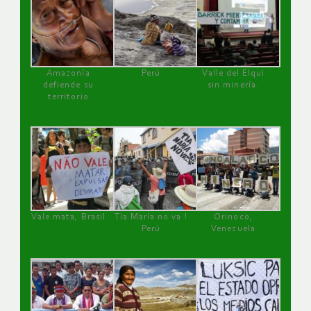
Amazonía
Perú
Valle del Elqui
defiende su
sin minería.
territorio
Vale mata, Brasil
Tía María no va !
Orinoco,
Perú
Venezuela