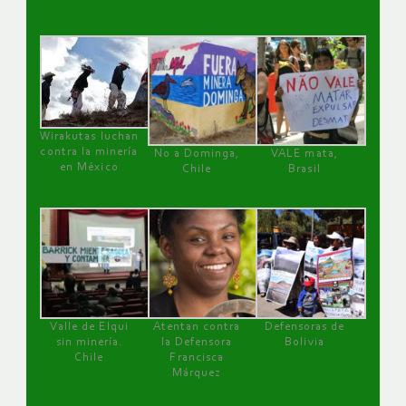
Wirakutas luchan
contra la minería
No a Dominga,
VALE mata,
en México
Chile
Brasil
Valle de Elqui
Atentan contra
Defensoras de
sin minería.
la Defensora
Bolivia
Chile
Francisca
Márquez