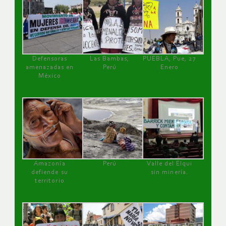
Defensoras
Las Bambas,
PUEBLA, Pue, 27
amenazadas en
Perú
Enero
México
Amazonía
Perú
Valle del Elqui
defiende su
sin minería.
territorio