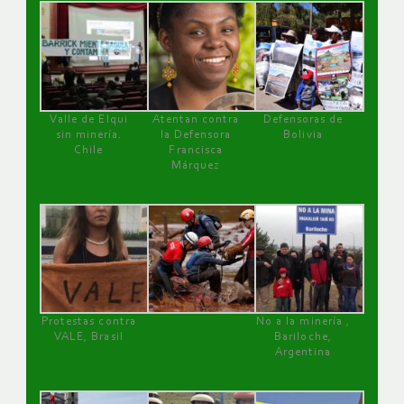
Valle de Elqui
Atentan contra
Defensoras de
sin minería.
la Defensora
Bolivia
Chile
Francisca
Márquez
Protestas contra
No a la minería ,
VALE, Brasil
Bariloche,
Argentina