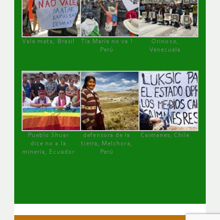
Vale mata, Brasil
Tía María no va !
Orinoco,
Perú
Venezuela
Pueblo Shuar
defensora de la
Caimanes, Chile
dice no a la
tierra, Melchora,
minería, Ecuador
Perú