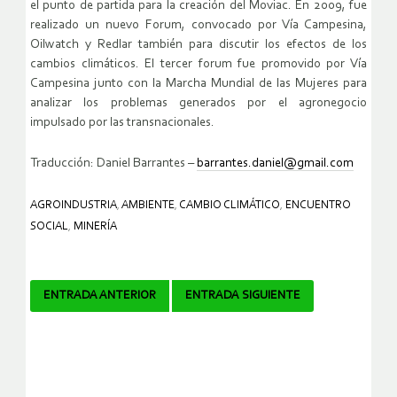
el punto de partida para la creación del Moviac. En 2009, fue
realizado un nuevo Forum, convocado por Vía Campesina,
Oilwatch y Redlar también para discutir los efectos de los
cambios climáticos. El tercer forum fue promovido por Vía
Campesina junto con la Marcha Mundial de las Mujeres para
analizar los problemas generados por el agronegocio
impulsado por las transnacionales.
Traducción: Daniel Barrantes –
barrantes.daniel@gmail.com
AGROINDUSTRIA
,
AMBIENTE
,
CAMBIO CLIMÁTICO
,
ENCUENTRO
SOCIAL
,
MINERÍA
Navegador
ENTRADA ANTERIOR
ENTRADA SIGUIENTE
de
artículos