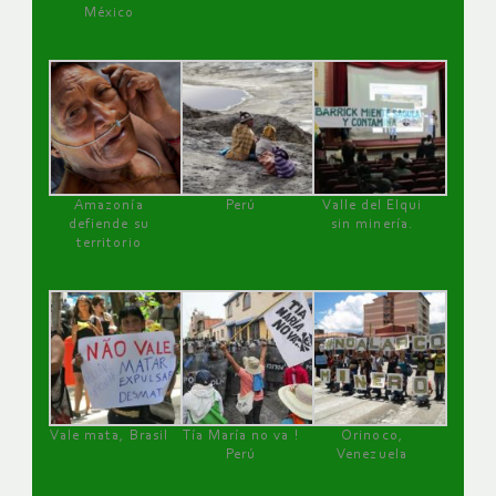
México
Amazonía
Perú
Valle del Elqui
defiende su
sin minería.
territorio
Vale mata, Brasil
Tía María no va !
Orinoco,
Perú
Venezuela