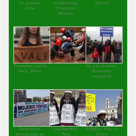
sin minería.
la Defensora
Bolivia
Chile
Francisca
Márquez
Protestas contra
No a la minería ,
VALE, Brasil
Bariloche,
Argentina
Defensoras
Las Bambas,
PUEBLA, Pue, 27
amenazadas en
Perú
Enero