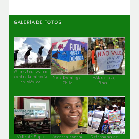
GALERÌA DE FOTOS
Wirakutas luchan
contra la minería
No a Dominga,
VALE mata,
en México
Chile
Brasil
Valle de Elqui
Atentan contra
Defensoras de